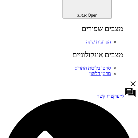
Open א.א.ג
מצבים שפירים
הפרעות שינה
מצבים אונקולוגיים
סרטן בלוטת התריס
סרטן הלשון
לייעוץ
צרו קשר