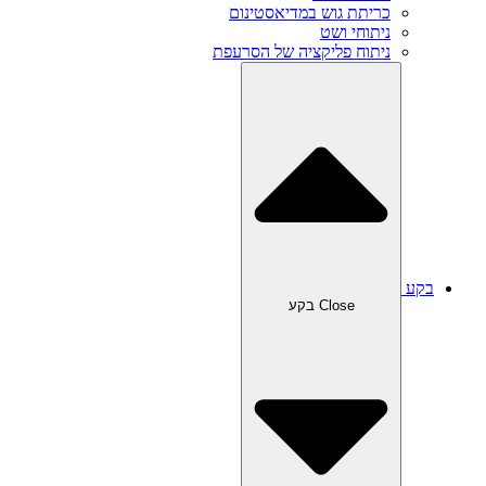
כריתת גוש במדיאסטינום
ניתוחי ושט
ניתוח פליקציה של הסרעפת
בקע
Close בקע