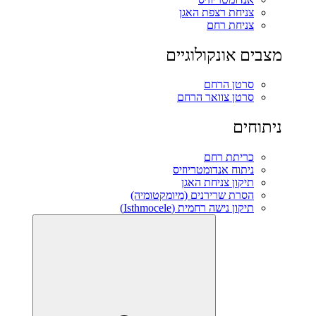
צניחת רצפת האגן
צניחת רחם
מצבים אונקולוגיים
סרטן הרחם
סרטן צוואר הרחם
ניתוחים
כריתת רחם
ניתוח אנדומטריוזיס
תיקון צניחת האגן
הסרת שרירנים (מיומקטומיה)
תיקון נישה רחמית (Isthmocele)