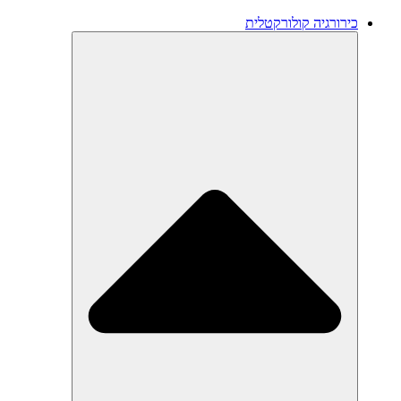
כירורגיה קולורקטלית