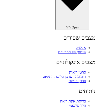
Open חזה
מצבים שפירים
אכלזיה
שיתוק של הסרעפת
מצבים אונקולוגיים
סרטן ריאות
תימומה - סרטן בלוטת התימוס
סרטן הוושט
ניתוחים
כריתת אונת ריאה‎
הלר מיוטומי