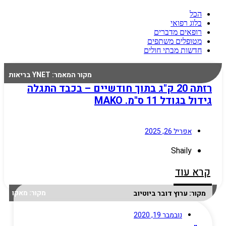
הכל
בלוג רפואי
רופאים מדברים
מטופלים משתפים
חדשות מבתי חולים
מקור המאמר: YNET בריאות
רזתה 20 ק"ג בתוך חודשיים – בכבד התגלה
גידול בגודל 11 ס"מ. MAKO
אפריל 26, 2025
Shaily
קרא עוד
מקור: מאקו
מקור: ערוץ דובר ביוטיוב
נובמבר 19, 2020