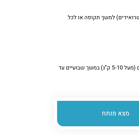
סטרואידים) למשך תקופה או לכל
הליכה מומלצת מאוד כבר מהיום הראשון כדי למנוע סיבוכים. עם זאת, יש להימנע מהרמת משאות כבדים (מעל 5-10 ק"ג) במשך שבועיים עד