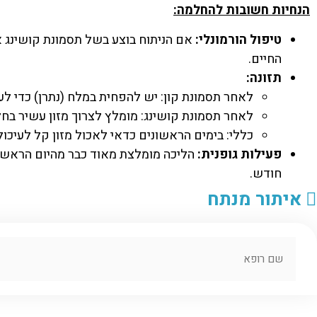
הנחיות חשובות להחלמה:
טיפול הורמונלי:
אם הניתוח בוצע בשל תסמונת קושינג או
החיים.
תזונה:
לאחר תסמונת קון: יש להפחית במלח (נתרן) כדי לעז
לאחר תסמונת קושינג: מומלץ לצרוך מזון עשיר בחלבון, סידן וויטמין D ל
כללי: בימים הראשונים כדאי לאכול מזון קל לעיכול
פעילות גופנית:
חודש.
איתור מנתח