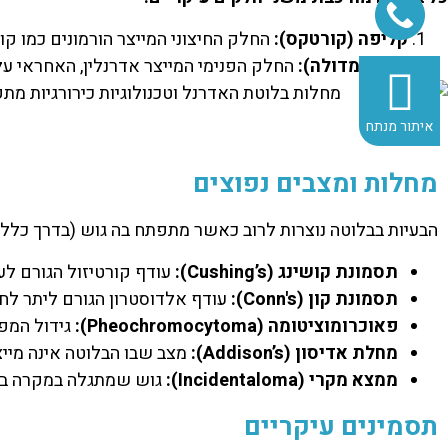
קליפה (קורטקס):
החלק החיצוני המייצר הורמונים כמו קור
ליבה (מדולה):
החלק הפנימי המייצר אדרנלין, האחראי על
איתור מנתח
מחלות ומצבים נפוצים
הבעיות בבלוטה נוצרות לרוב כאשר מתפתח בה גוש (בדרך כלל ש
תסמונת קושינג (Cushing’s):
עודף קורטיזול הגורם לע
תסמונת קון (Conn's):
עודף אלדוסטרון הגורם ליתר לחץ
פאוכרומוציטומה (Pheochromocytoma):
גידול המפר
מחלת אדיסון (Addison’s):
מצב שבו הבלוטה אינה מייצר
ממצא מקרי (Incidentaloma):
גוש שמתגלה במקרה בבדיקת CT שבוצעה מ
תסמינים עיקריים