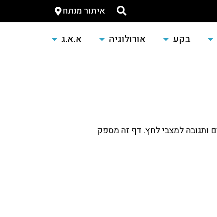
איתור מנתח
בקע
אורולוגיה
א.א.ג
ם ותגובה למצבי לחץ. דף זה מספק