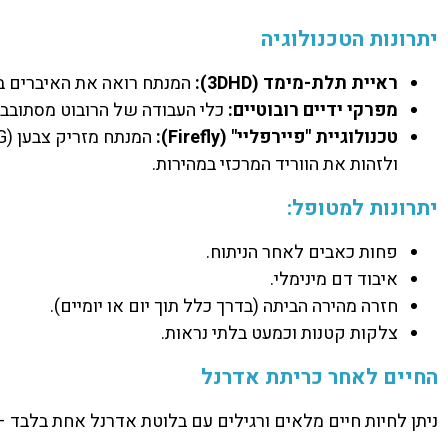
יתרונות הטכנולוגיה
ראיית תלת-מימד (3DHD):
המנתח רואה את האיברים בהגדלה של פי 10 ובעומק, מה שמאפשר זיהו
מפרקי ידיים רובוטיים:
כלי העבודה של הרובוט מסתובבים לכל כיוון (7 דרגות חופש), מה שמאפשר דיוק גבוה ב
טכנולוגיית "פיירפליי" (Firefly):
ולזהות את הווריד המרכזי במהירות.
יתרונות למטופל:
פחות כאבים לאחר הניתוח.
איבוד דם מינימלי.
חזרה מהירה הביתה (בדרך כלל תוך יום או יומיים).
צלקות קטנות וכמעט בלתי נראות.
החיים לאחר כריתת אדרנל
ניתן לחיות חיים מלאים ורגילים עם בלוטת אדרנל אחת בלבד