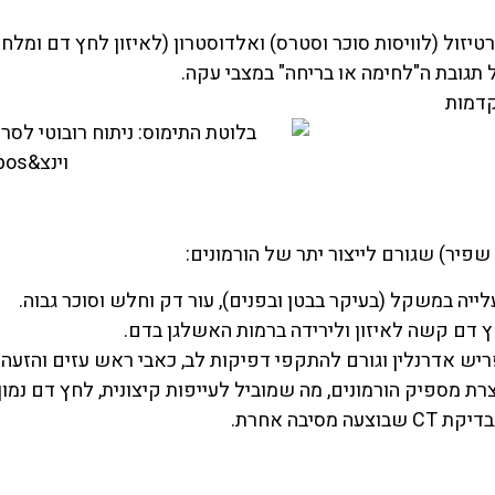
טיזול (לוויסות סוכר וסטרס) ואלדוסטרון (לאיזון לחץ דם ומלחי
 תגובת ה"לחימה או בריחה" במצבי עקה.
פיר) שגורם לייצור יתר של הורמונים:
לייה במשקל (בעיקר בבטן ובפנים), עור דק וחלש וסוכר גבוה.
 דם קשה לאיזון ולירידה ברמות האשלגן בדם.
יש אדרנלין וגורם להתקפי דפיקות לב, כאבי ראש עזים והזעה.
ת מספיק הורמונים, מה שמוביל לעייפות קיצונית, לחץ דם נמוך וש
סיבה אחרת.