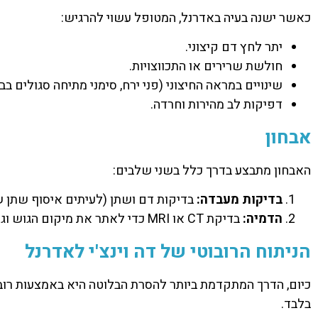
כאשר ישנה בעיה באדרנל, המטופל עשוי להרגיש:
יתר לחץ דם קיצוני.
חולשת שרירים או התכווצויות.
שינויים במראה החיצוני (פני ירח, סימני מתיחה סגולים בבט
דפיקות לב מהירות וחרדה.
אבחון
האבחון מתבצע בדרך כלל בשני שלבים:
בדיקות מעבדה:
בדיקות דם ושתן (לעיתים איסוף שתן של 24 שעות) כדי לבדוק את רמות ההורמ
הדמיה:
בדיקת CT או MRI כדי לאתר את מיקום הגוש וגודלו.
הניתוח הרובוטי של דה וינצ'י לאדרנל
כיום, הדרך המתקדמת ביותר להסרת הבלוטה היא באמצעות רובוט
בלבד.