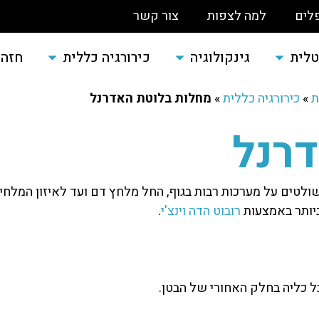
לים
למה לצפות
צור קשר
טלית
גינקולוגיה
כירורגיה כללית
חזה
ת
»
כירורגיה כללית
»
מחלות בלוטת האדרנל
רנל
שולטים על מערכות רבות בגוף, החל מלחץ דם ועד לאיזון המלחי
ביותר באמצעות
רובוט הדה וינצ'י
.
 כליה בחלק האחורי של הבטן.