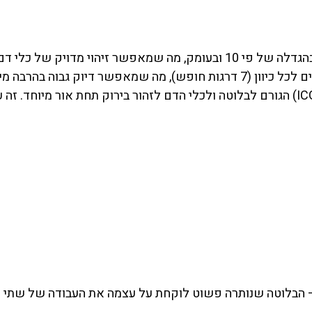
י מדויק של כלי דם ועצבים זעירים.
הרבה מיד אנושית במקומות צפופים.
המנתח מזריק צבען (ICG) הגורם לבלוטה ולכלי הדם לזהור בירוק תחת אור מיו
 – הבלוטה שנותרה פשוט לוקחת על עצמה את העבודה של שתי ה