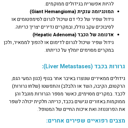
להיות אפשרית בגידולים ממוקמים.
המונגיומה ענקית (
Giant Hemangioma
)
גידול שפיר של כלי דם שיכול לגרום לסימפטומים או
לסיבוכים עקב גודלו, ובמקרים נדירים יצריך כריתה.
אדנומה של הכבד (
Hepatic Adenoma
)
גידול שפיר שיכול לגרום לדימום או להפוך לממאיר, ולכן
במקרים מסוימים יומלץ על כריתתו.
גרורות בכבד (Liver Metastases):
גידולים ממאירים שנוצרו באיבר אחר בגוף (כגון המעי הגס,
הרקטום, הקיבה, השד או הלבלב) והתפשטו (שלחו גרורות)
לכבד. במקרים מסוימים, כאשר מספר הגרורות מוגבל והן
ממוקמות באזורים נגישים בכבד, כריתה חלקית יכולה לשפר
את הפרוגנוזה ואת איכות החיים של המטופל.
מצבים רפואיים שפירים אחרים: