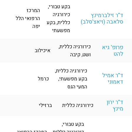
בקע טבורי,
המרכז
כירורגיה
ד"ר זילברמינץ
הרפואי הלל
סלאבה (ויאצ'סלב)
כללית, בקע
יפה
מפשעתי
כירורגיה כללית,
פרופ' גיא
איכילוב
להט
ושט, קיבה
כירורגיה כללית,
ד"ר אמיל
בקע מפשעתי,
כרמל
דאמוני
המעי הגס
ד"ר ירון
כירורגיה כללית
ברזילי
מינץ
בקע טבורי,