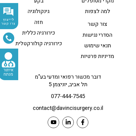
מקרי מטופלים
בקע
למה לצפות
גינקולוגיה
לייעוץ
חזה
צור קשר
צרו קשר
כירורגיה כללית
הסדרי נגישות
כירורגיה קולורקטלית
תנאי שימוש
מדיניות פרטיות
איתור
מנתח
דובר מכשור רפואי ומדעי בע"מ
תל אביב, יוניצמן 5
077-444-7545
contact@
davincisurgery.co.il