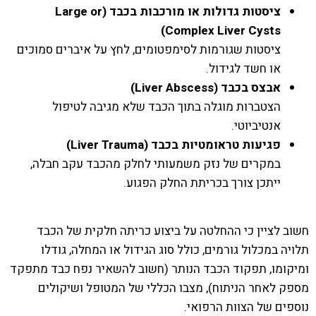
ציסטות גדולות או מורכבות בכבד (
Large or
)
Complex Liver Cysts
ציסטות שגורמות לסימפטומים, לחץ על איברים סמוכים
או חשד לגידול.
אבצס בכבד (
Liver Abscess
)
הצטברות מוגלה בתוך הכבד שלא מגיבה לטיפול
אנטיביוטי.
פגיעות טראומטיות בכבד (
Liver Trauma
)
במקרים של נזק משמעותי לחלק מהכבד עקב חבלה,
ייתכן צורך בכריתת החלק הפגוע.
חשוב לציין כי ההחלטה על ביצוע כריתה חלקית של הכבד
תלויה במכלול גורמים, כולל סוג הגידול או המחלה, גודלו
ומיקומו, תפקוד הכבד הנותר (חשוב להשאיר נפח כבד מתפקד
מספק לאחר הניתוח), מצבו הכללי של המטופל ושיקולים
נוספים של הצוות הרפואי.