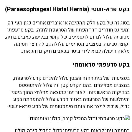
בקע פרא-ושטי (Paraesophageal Hiatal Hernia)
בסוג זה של בקע חלק מהקיבה או איברים אחרים כגון מעי דק
ומעי גס חודרים דרך הפתח של הסרעפת לחזה. בקע סרעפתי
מסוג זה עלול לגרום לתסמינים של קושי בבליעה, כאבים בחזה,
וקוצר נשימה. במצבים מסויימים עלולה גם להיווצר חסימה
מלאה היכולה לבוא לידי ביטוי בכאבים חזקים והקאות.
בקע סרעפתי טראומתי
בפציעות של בית החזה והבטן עלול להיגרם קרע לסרעפת,
במצבים מסויימים בהם הקרע קטן זה עלול להיתפספס
בבדיקות הראשוניות. לאור זמן כתוצאה מהלחץ התוך ביטני
והיחלשות של הסרעפת באזור הקרע עלול להתפחתח בקע
גדול, שיכול לייצר את אותם סימפטומים של בקע פרא-וישטי.
בתמונה ניתן לראות בקע סרעפתי גדול המכיל קיבה, קולון