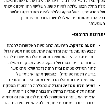
צפוף מאוד, מכיל כלי דם גדולים, את הלב ואת הריאות והגישה
אליו מחלל הבטן עלולה להיות קשה. השלישי הינו תיקון איכותי
של הסרעפת, שבשל הבקע עלולה להיות מאוד דקה וחלשה.
בכל אחד מהאתגרים האלו לגישה הרובטית יש יתרון
משמעותי.
יתרונות הרובוט-
תנועה מדויקת:
הזרועות הרובוטיות מאפשרות למנתח
לבצע תנועות עדינות ומדויקות יותר, עם טווח תנועה גדול
יותר מזה של היד האנושית. תנועות אלו מאפשרות לבצע
שחרור מדוייק ובטוח של הבקע, כניסה מבוקרת ויעילה
לתוך המידיאסטינום ובית החזה (דבר שלא מתאפשר
בגישה הלפרוסקופית) ובהמשך תיקון איכותי של
הסרעפת. יתרונות אלו מבטיחים אחוזי הישנות נמוכים.
ראייה תלת ממדית והגדלה:
המצלמה הרובוטית מספקת
תמונה תלת-ממדית ברזולוציה גבוהה של אזור הניתוח.
הראייה המשופרת מאפשרת למנתח לראות את האנטומיה
בצורה ברורה ומפורטת יותר, ויכולה להפחית סיבוכים כגון