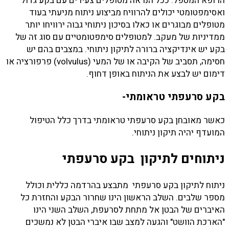
הרופא המטפל. ככל הנראה מטופלים צעירים עם בקע גדול
ואסימפטומטי יכולים להרוויח מביצוע ניתוח מניעתי בעוד
מטופלים מבוגרים או כאלו בסיכון ניתוחי גבוה ירוויחו יותר
ממדיניות של מעקב. למטופלים סימפטומטיים עם סוג זה של
בקע יש אינדיקציה ברורה לתיקון ניתוחי. במצבים בהם יש
חסימה, תסביב של הקיבה או של המעי (volvulus) פרפורציה או
דימום יש לבצע את הניתוח באופן דחוף.
בקע סרעפתי טראומתי-
כאשר מאובחן בקע סרעפתי טראומתי בדרך כלל הטיפול
המועדף יהיה תיקון ניתוחי.
ניתוחים לתיקון בקע סרעפתי
ניתוח לתיקון בקע סרעפתי מתבצע בהרדמה כללית וכולל
מספר שלבים. השלב הראשון הינו שחרור הבקע והחזרת כל
האיברים של הבטן אל מתחת לסרעפת, השלב השני הינו
"הארכת הוושט" והגעה למצב שבו איברי הבטן לא נמשכים