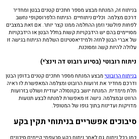
בניתוח זה, המנתח מבצע מספר חתכים קטנים בבטן ומחדיר
דרכם מצלמה וכלים ניתוחיים. הניתוח הלפרוסקופי נחשב
לפחות פולשני וזמן ההחלמה ממנו קצר יותר. אם זאת במצבים
מסויימים בהם יש הידבקויות קשות בחלל הבטן או הידבקויות
של אברי הבטן לחזה ולמידיאסטינום השלמת הניתוח בגישה זו
עלולה להיות קשה ומסוכנת.
ניתוח רובוטי (בסיוע רובוט דה וינצ'י)
בניתוח הרובוטי
מבצע המנתח מספר חתכים קטנים בדופן הבטן
ודרכם מחדיר את זרועות הרובוט ומצלמה המאפשרת לו ראיה
תלת מימדית. המנתח יושב בקונסולה יעודית ושולט בזרועות
הרווט ובמצלמה. גישה זו מאפשרת למנתח לבצע תנועות
מדויקות ועדינות בתוך גופו של המטופל.
סיבוכים אפשריים בניתוחי תקין בקע
כמו בכל ניתוח, גם לאחר ניתוח בקע סרעפתי קיימים סיכונים