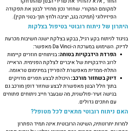
החור", אלא להחזיר את שרירי הבטן שהתרחקו
למקומם המקורי. שחזור נכון מחזיר לבטן את תפקודה
הפיזיולוגי (תמיכה בגב, יציבה ולחץ תוך-בטני תקין).
היתרון של ניתוח רובוטי בטיפול בצלקות
בניגוד לניתוח בקע רגיל, בבקע בצלקת ישנה חשיבות מכרעת
לדיוק. השימוש במערכת ה-Da Vinci מאפשר:
הפרדת הידבקויות בטוחה:
בניתוחים חוזרים קיימות
לרוב הידבקויות של איברים לצלקת הפנימית. הראייה
התלת-ממדית מאפשרת להפרידן במינימום טראומה.
דיוק בשחזור מורכב:
היכולת לבצע תפרים מדויקים
בתוך חלל הבטן מאפשרת לבצע שחזור דופן מורכב גם
בגישה זעיר-פולשנית, מה שבעבר חייב ניתוחים פתוחים
עם חתכים גדולים.
האם ניתוח רובוטי מתאים לכל מטופל?
למרות יתרונותיה, השיטה הרובוטית אינה תמיד הפתרון