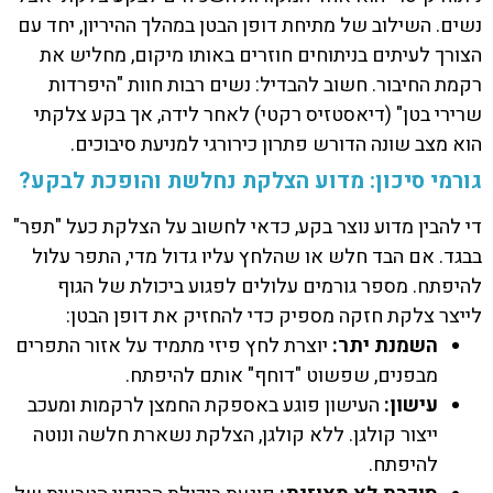
נשים. השילוב של מתיחת דופן הבטן במהלך ההיריון, יחד עם
הצורך לעיתים בניתוחים חוזרים באותו מיקום, מחליש את
רקמת החיבור. חשוב להבדיל: נשים רבות חוות "היפרדות
שרירי בטן" (דיאסטזיס רקטי) לאחר לידה, אך בקע צלקתי
הוא מצב שונה הדורש פתרון כירורגי למניעת סיבוכים.
גורמי סיכון: מדוע הצלקת נחלשת והופכת לבקע?
די להבין מדוע נוצר בקע, כדאי לחשוב על הצלקת כעל "תפר"
בבגד. אם הבד חלש או שהלחץ עליו גדול מדי, התפר עלול
להיפתח. מספר גורמים עלולים לפגוע ביכולת של הגוף
לייצר צלקת חזקה מספיק כדי להחזיק את דופן הבטן:
השמנת יתר:
יוצרת לחץ פיזי מתמיד על אזור התפרים
מבפנים, שפשוט "דוחף" אותם להיפתח.
עישון:
העישון פוגע באספקת החמצן לרקמות ומעכב
ייצור קולגן. ללא קולגן, הצלקת נשארת חלשה ונוטה
להיפתח.