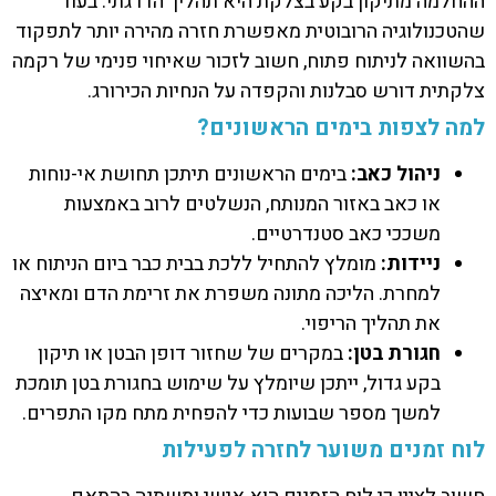
ההחלמה מתיקון בקע בצלקת היא תהליך הדרגתי. בעוד
שהטכנולוגיה הרובוטית מאפשרת חזרה מהירה יותר לתפקוד
בהשוואה לניתוח פתוח, חשוב לזכור שאיחוי פנימי של רקמה
צלקתית דורש סבלנות והקפדה על הנחיות הכירורג.
למה לצפות בימים הראשונים?
ניהול כאב:
בימים הראשונים תיתכן תחושת אי-נוחות
או כאב באזור המנותח, הנשלטים לרוב באמצעות
משככי כאב סטנדרטיים.
ניידות:
מומלץ להתחיל ללכת בבית כבר ביום הניתוח או
למחרת. הליכה מתונה משפרת את זרימת הדם ומאיצה
את תהליך הריפוי.
חגורת בטן:
במקרים של שחזור דופן הבטן או תיקון
בקע גדול, ייתכן שיומלץ על שימוש בחגורת בטן תומכת
למשך מספר שבועות כדי להפחית מתח מקו התפרים.
לוח זמנים משוער לחזרה לפעילות