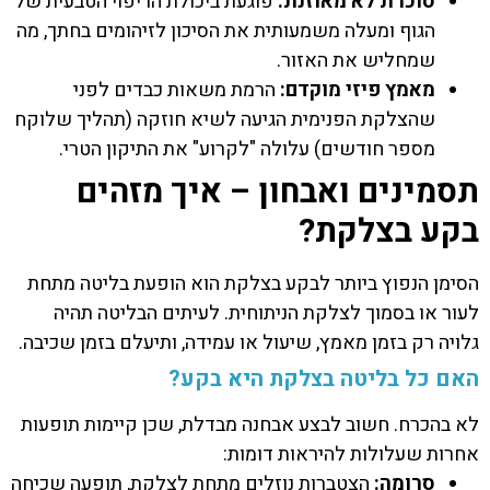
סוכרת לא מאוזנת:
פוגעת ביכולת הריפוי הטבעית של
הגוף ומעלה משמעותית את הסיכון לזיהומים בחתך, מה
שמחליש את האזור.
מאמץ פיזי מוקדם:
הרמת משאות כבדים לפני
שהצלקת הפנימית הגיעה לשיא חוזקה (תהליך שלוקח
מספר חודשים) עלולה "לקרוע" את התיקון הטרי.
תסמינים ואבחון – איך מזהים
בקע בצלקת?
הסימן הנפוץ ביותר לבקע בצלקת הוא הופעת בליטה מתחת
לעור או בסמוך לצלקת הניתוחית. לעיתים הבליטה תהיה
גלויה רק בזמן מאמץ, שיעול או עמידה, ותיעלם בזמן שכיבה.
האם כל בליטה בצלקת היא בקע?
לא בהכרח. חשוב לבצע אבחנה מבדלת, שכן קיימות תופעות
אחרות שעלולות להיראות דומות:
סרומה:
הצטברות נוזלים מתחת לצלקת, תופעה שכיחה