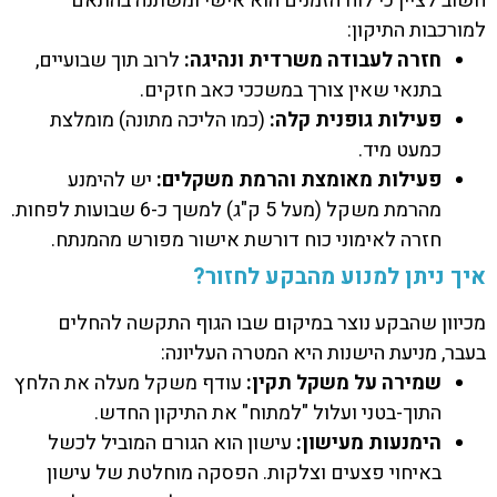
חשוב לציין כי לוח הזמנים הוא אישי ומשתנה בהתאם
למורכבות התיקון:
חזרה לעבודה משרדית ונהיגה:
לרוב תוך שבועיים,
בתנאי שאין צורך במשככי כאב חזקים.
פעילות גופנית קלה:
(כמו הליכה מתונה) מומלצת
כמעט מיד.
פעילות מאומצת והרמת משקלים:
יש להימנע
מהרמת משקל (מעל 5 ק"ג) למשך כ-6 שבועות לפחות.
חזרה לאימוני כוח דורשת אישור מפורש מהמנתח.
איך ניתן למנוע מהבקע לחזור?
מכיוון שהבקע נוצר במיקום שבו הגוף התקשה להחלים
בעבר, מניעת הישנות היא המטרה העליונה:
שמירה על משקל תקין:
עודף משקל מעלה את הלחץ
התוך-בטני ועלול "למתוח" את התיקון החדש.
הימנעות מעישון:
עישון הוא הגורם המוביל לכשל
באיחוי פצעים וצלקות. הפסקה מוחלטת של עישון