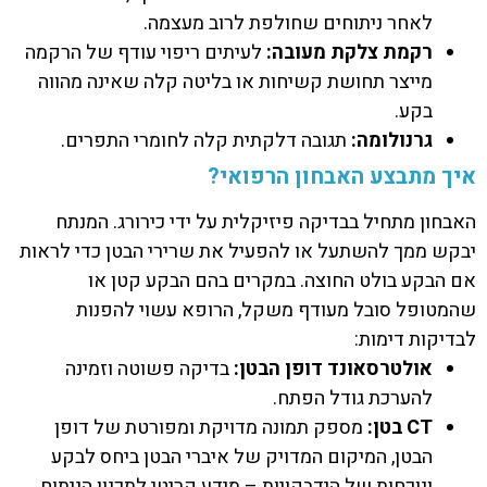
לאחר ניתוחים שחולפת לרוב מעצמה.
רקמת צלקת מעובה:
לעיתים ריפוי עודף של הרקמה
מייצר תחושת קשיחות או בליטה קלה שאינה מהווה
בקע.
גרנולומה:
תגובה דלקתית קלה לחומרי התפרים.
איך מתבצע האבחון הרפואי?
האבחון מתחיל בבדיקה פיזיקלית על ידי כירורג. המנתח
יבקש ממך להשתעל או להפעיל את שרירי הבטן כדי לראות
אם הבקע בולט החוצה. במקרים בהם הבקע קטן או
שהמטופל סובל מעודף משקל, הרופא עשוי להפנות
לבדיקות דימות:
אולטרסאונד דופן הבטן:
בדיקה פשוטה וזמינה
להערכת גודל הפתח.
CT
בטן:
מספק תמונה מדויקת ומפורטת של דופן
הבטן, המיקום המדויק של איברי הבטן ביחס לבקע
ונוכחות של הידבקויות – מידע קריטי לתכנון הניתוח.