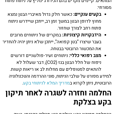
המתאים. קיימים מקרים בהם הכירורג ימליץ על ניתוח פתוח
מסורתי:
בקעים ענקיים:
כאשר חלק גדול מאיברי הבטן נמצא
מחוץ לדופן הבטן במשך זמן רב, ייתכן שיידרש ניתוח
פתוח רחב לצורך שחזור.
הידבקויות קיצוניות:
במקרים של ניתוחים מרובים
בעבר שיצרו "בטן קפואה", ייתכן שלא ניתן יהיה להחדיר
את המכשור הרובוטי בבטחה.
מצב רפואי כללי:
ניתוחים זעיר-פולשניים דורשים
ניפוח של חלל הבטן בגז (CO2), דבר שעלול לא
להתאים למטופלים עם מחלות לב או ריאות קשות.
למידע מפורט על שלבי הניתוח, סוגי ההרדמה והטכנולוגיה
הרובוטית, ניתן לקרוא ב
מדריך המלא לניתוחי בקע
.
החלמה וחזרה לשגרה לאחר תיקון
בקע בצלקת