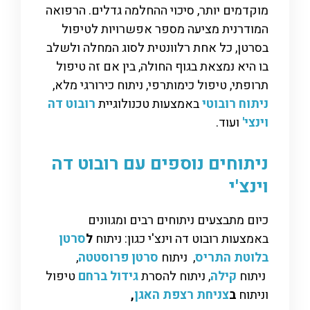
מוקדמים יותר, סיכוי ההחלמה גדלים. הרפואה
המודרנית מציעה מספר אפשרויות לטיפול
בסרטן, כל אחת רלוונטית לסוג המחלה ולשלב
בו היא נמצאת בגוף החולה, בין אם זה טיפול
תרופתי, טיפול כימותרפי, ניתוח כירורגי מלא,
ניתוח רובוטי
באמצעות טכנולוגיית
רובוט דה
וינצי'
ועוד.
ניתוחים נוספים עם רובוט דה
וינצ'י
כיום מתבצעים ניתוחים רבים ומגוונים
באמצעות רובוט דה וינצ'י כגון: ניתוח
ל
סרטן
בלוטת התריס
, ניתוח
סרטן פרוסטטה
,
ניתוח
קילה
, ניתוח להסרת
גידול ברחם
טיפול
וניתוח
ב
צניחת רצפת האגן
,