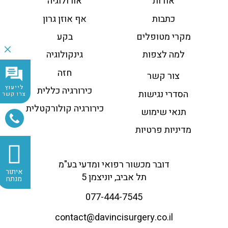
אודות
אורולוגיה
כתבות
אף אוזן גרון
מקרי מטופלים
בקע
למה לצפות
גינקולוגיה
חזה
צור קשר
לייעוץ
כירורגיה כללית
הסדרי נגישות
צרו קשר
כירורגיה קולורקטלית
תנאי שימוש
מדיניות פרטיות
דובר מכשור רפואי ומדעי בע"מ
איתור
תל אביב, יוניצמן 5
מנתח
077-444-7545
contact@
davincisurgery.co.il