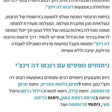
התפתחות הטכנולוגיה בימינו, ניתן לבצע ניתוח רובוטי לכריתת
החלחולת באמצעות
רובוט דה וינצ'י
.
בניתוח הרובוטי המנתח שולט למעשה בזרועותיו של הרובוט,
כשלאחת מהן מחוברת מצלמה. המצלמה משדרת למנתח
תמונה מוגדלת באיכות גבוהה של חלל הבטן וכך יכול המנתח
לראות בבירור את הגידול אותו יש להסיר. דרך זרועות הרובוט
דה וינצ'י
המנתח מקבל גמישות מרבית המובילה לעבודה
מדויקת, יציבה וללא טעויות.
ניתוחים נוספים עם רובוט דה וינצ'י
כיום מתבצעים ניתוחים רבים ומגוונים באמצעות רובוט דה
וינצ'י כגון: ניתוח
ל
סרטן בלוטת התריס
, ניתוח
סרטן
פרוסטטה
, ניתוח
קילה
, ניתוח להסרת
גידול ברחם
טיפול
וניתוח
ב
צניחת רצפת האגן
,
ניתוח
כריתת
מעי
,
ניתוחי
פרוסטטה
ועוד.