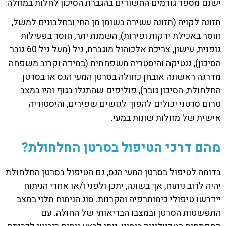
ישנם מספר גורמים החשודים בהגברת הסיכון לחלות במחלה:
תזונה לקויה (תזונה עשירה בשומן מן החי ובחלבונים למשל,
חוסר באכילת ירקות ופירות), השמנת יתר, חוסר בפעילות
גופנית, עישון, צריכת אלכוהול מוגברת, גיל (מעל גיל 60 גובר
הסיכון), גנטיקה והיסטריה משפחתית (במידה וקרוב משפחה
מדרגה ראשונה אובחן כחולה בסרטן המעי הגס או בסרטן
החלחולת, הסיכון גובר), פוליפים שהתגלו בגוף והיו במצב
טרום סרטני יכולים להפוך לגושים שפירים, והיסטוריה
אישית של מחלות שונות במעי.
מהם דרכי הטיפול בסרטן החלחולת?
בדומה לטיפול בסרטן המעי הגס, גם הטיפול בסרטן החלחולת
יהיה לרוב ניתוח, אך בשונה, יתכן ולפני ו/או אחרי הניתוח
יידרשו טיפולי כימותרפיה והקרנות. סוג הניתוח תלוי במצב
התפשטות הסרטן ובמצבו הבריאותי של החולה. עם