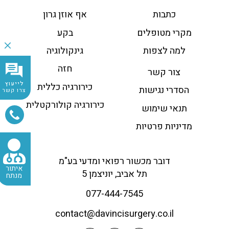
כתבות
אף אוזן גרון
מקרי מטופלים
בקע
למה לצפות
גינקולוגיה
חזה
צור קשר
לייעוץ
כירורגיה כללית
הסדרי נגישות
צרו קשר
כירורגיה קולורקטלית
תנאי שימוש
מדיניות פרטיות
דובר מכשור רפואי ומדעי בע"מ
איתור
תל אביב, יוניצמן 5
מנתח
077-444-7545
contact@
davincisurgery.co.il