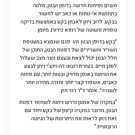
חשים נפיחות חדשה בדופן הבטן, מלווה
בתחושת אי-נוחות או כאב יש לחשוד
בבקע. לרוב ניתן לאבחן בקע באמצעות בדיקה
גופנית פשוטה של רופא כירורג מיומן.
״בקע בדופן הבטן זהו פגם שנמצא במעטפת
השריר והשרירים של דפנות הבטן, התוכן של
חלל הבטן יכול לצאת ובעצם נוצר מצב שעלול
לסכן חיים. בעזרת רובוט דה-וינצ'י ניתן לבצע
את הניתוח באופן מדויק ובטוח יותר, עם פחות
כאבים, אשפוז קצר יותר וחזרה מהירה יותר
לשגרה״. אומר ד״ר דוד חזן.
"במקרה של אמנון נדרש ניתוח לשחזור דפנות
הבטן, מדובר במקרה קיצון של בקע ויחד עם
זאת ניתן לראות את היתרונות של הגישה
הרובוטית."