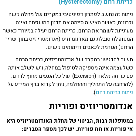
כריתת רחם (Hysterectomy)
ניתוח זה נחשב לפתרון דפיניטיבי במקרים של מחלה קשה
וכרונית, כאשר האישה סיימה את תכנון המשפחה ואינה
מעוניינת לשמר את הרחם. כריתת הרחם יעילה במיוחד כאשר
המטופלת סובלת גם מאדנומיוזיס (אנדומטריוזיס בתוך שריר
הרחם) הגורמת לכאבים ודימומים קשים.
חשוב להדגיש: במקרה של אנדומטריוזיס, כריתת הרחם
כשלעצמה אינה מספיקה לטיפול במחלה, ויש לשלב אותה
עם כריתה מלאה (Excision) של כל הנגעים מחוץ לרחם.
(להרחבה על התהליך וההחלמה, ניתן לקרוא בדף המידע על
ניתוח כריתת רחם
).
אנדומטריוזיס ופוריות
במטופלות רבות, הביטוי של מחלת האנדומטריוזיס היא
אי פוריות או תת פוריות. יש לכך מספר הסברים: