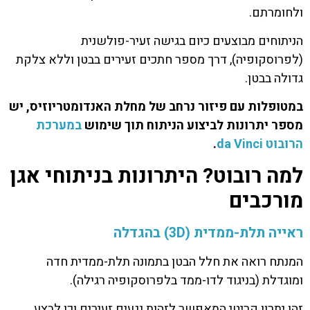
ולחומרתם.
הניתוחים מבוצעים כיום בגישה זעיר-פולשנית
(לפרוסקופיה), דרך מספר חתכים זעירים בבטן וללא צלקת
גדולה בבטן.
במטופלות עם פיזור נרחב של מחלת האנדומטריוזיס, יש
מספר יתרונות לביצוע הניתוח תוך שימוש
במערכת
הרובוט da Vinci
.
למה רובוט? היתרונות בניתוחי אגן
מורכבים
ראייה תלת-ממדית (3D) בהגדלה
המנתח רואה את חלל הבטן בתמונה תלת-ממדית חדה
ומוגדלת (בניגוד לדו-ממד בלפרוסקופיה רגילה).
זהו יתרון קריטי המאפשר לזהות נגעים זעירים וכן לבצע