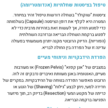
טיפול בציסטות שחלתיות (אנדומטריומה)
ציסטות "שוקולד" בשחלה דורשות טיפול זהיר במיוחד.
המטרה היא לקלף את דופן הציסטה (Capsule) בשלמותה
כדי למנוע חזרה, אך לעשות זאת בזהירות מרבית כדי לא
לפגוע ברקמת השחלה הבריאה וברזרבה השחלתית
(הפוריות). הדיוק הרובוטי מקנה יתרון משמעותי בפעולה
עדינה זו של הפרדה בין החולה לבריא.
הפרדת הידבקויות וניתוחי מעיים
במצבים של "אגן קפוא" (Frozen Pelvis) או מעורבות
מעיים, האנטומיה באגן מעוותת ואיברים נדבקים זה לזה.
הרובוט מאפשר הפרדה בטוחה של ההידבקויות. במקרים של
חדירה למעי, ניתן לבצע "גילוח" (Shaving) של הנגע או
כריתה של מקטע המעי (Resection) בדיוק רב, תוך מיזעור
הפגיעה ברקמה הבריאה.