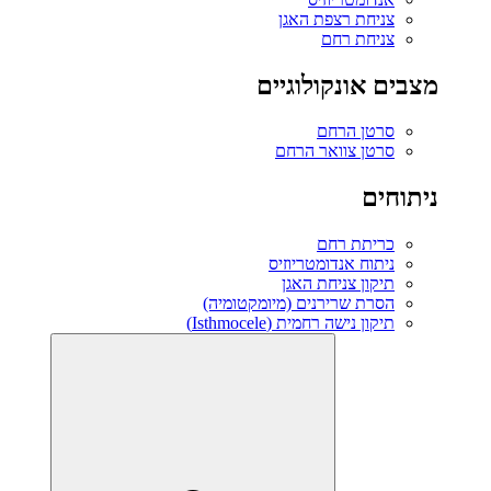
צניחת רצפת האגן
צניחת רחם
מצבים אונקולוגיים
סרטן הרחם
סרטן צוואר הרחם
ניתוחים
כריתת רחם
ניתוח אנדומטריוזיס
תיקון צניחת האגן
הסרת שרירנים (מיומקטומיה)
תיקון נישה רחמית (Isthmocele)