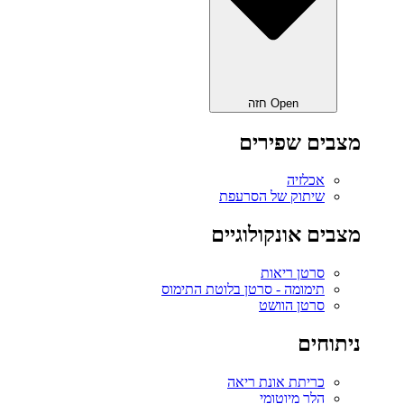
Open חזה
מצבים שפירים
אכלזיה
שיתוק של הסרעפת
מצבים אונקולוגיים
סרטן ריאות
תימומה - סרטן בלוטת התימוס
סרטן הוושט
ניתוחים
כריתת אונת ריאה‎
הלר מיוטומי