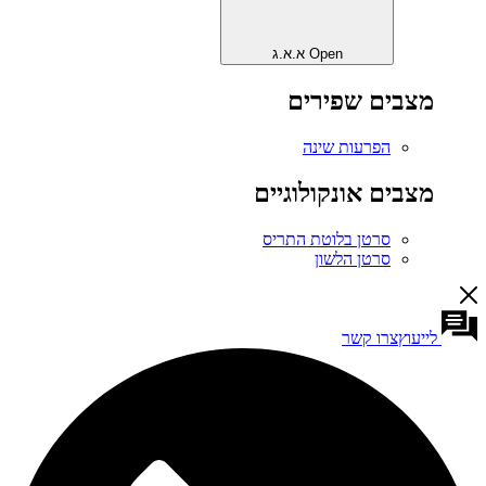
Open א.א.ג
מצבים שפירים
הפרעות שינה
מצבים אונקולוגיים
סרטן בלוטת התריס
סרטן הלשון
לייעוץ
צרו קשר