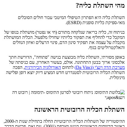
מהי השתלת כליה?
השתלת כליה היא הפתרון הטיפולי המיטבי עבור חולים הסובלים
מאי-ספיקת כליות סופנית (ESRD).
בניתוח זה, כליה בריאה שנלקחה מתורם (חי או נפטר) מושתלת בגופו של
המקבל כדי להחליף את תפקוד כליותיו שחדלו מלפעול. הכליה המושתלת
מקבלת על עצמה את תפקיד סינון הדם, פינוי הרעלים ואיזון הנוזלים
והאלקטרוליטים בגוף.
באופן מסורתי, השתלת כליה מבוצעת בגישה "פתוחה", הדורשת חתך
אלכסוני ארוך בבטן התחתונה. אולם, בעשור האחרון, עם כניסתה של
מערכת הדה וינצ'י (Da Vinci)
לתחום
האורולוגיה הכירורגית
, הפכה
השתלת הכליה הרובוטית לסטנדרט חדש המציע דיוק יוצא דופן ופלישה
מינימלית.
השתלת הכליה הרובוטית הראשונה
ההיסטוריה של השתלות הכליה הרובוטיות החלה בתחילת שנות ה-2000,
כאשר הדיווחים הראשונים הגיעו מצרפת (2001). עם זאת, פריצת הדרך