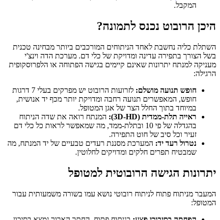
המקבל.
היכן הרובוט נכנס לתמונה?
השתלת כליה נחשבת לאחד הניתוחים המורכבים ביותר מבחינה טכנית
בשל הצורך בתפירה עדינה ומדויקת של כלי דם. מערכת הדה וינצ'י
מעניקה למנתח יתרונות שאינם קיימים בגישה הפתוחה או הלפרוסקופית
הרגילה:
חופש תנועה מושלם:
לזרועות הרובוט יש מפרקים בעלי 7 דרגות
חופש, המאפשרים תנועה רחבה ומדויקת יותר מכף יד אנושית,
במיוחד בתוך החלל הצר של אגן המטופל.
ראייה תלת-ממדית (3D-HD):
המנתח רואה את שדה הניתוח
בהגדלה של פי 10 ובתלת-ממד, מה שמאפשר לראות כל כלי דם
זעיר וכל סיב של חוט התפירה.
נטרול רעד יד:
המערכת מסננת רעדים טבעיים של יד המנתח, מה
שמבטיח תפרים חלקים ומדויקים לחלוטין.
יתרונות הגישה הרובוטית למטופל
המעבר מניתוח פתוח לניתוח רובוטי נושא עמו בשורה משמעותית עבור
המטופל:
הפחתה בסיבוכי פצע:
בניתוח פתוח, החתך הארוך נמצא בסיכון