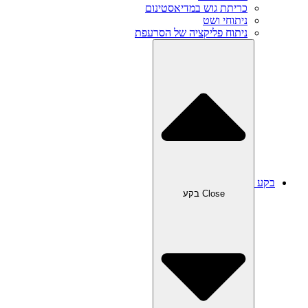
כריתת גוש במדיאסטינום
ניתוחי ושט
ניתוח פליקציה של הסרעפת
בקע
Close בקע