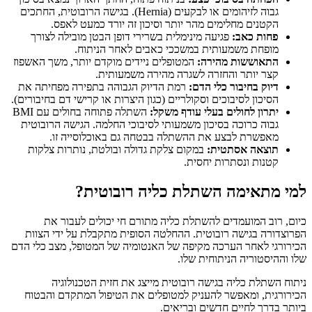
גבוה לזיהומים או לבקעים (Hernia). בגישה הרובוטית, החתכים
הקטנים מחלימים מהר יותר וסיכון זה יורד כמעט לאפס.
פחות כאב:
פגיעה מינימלית בשרירי דופן הבטן מובילה לצורך
מופחת משמעותית במשככי כאבים לאחר הניתוח.
התאוששות מהירה:
המטופלים ניידים מוקדם יותר, משך האשפוז
קצר יותר והחזרה לשגרה מהירה משמעותית.
דיוק בחיבור כלי הדם:
רמת הדיוק הגבוהה בתפירה מפחיתה את
הסיכון לסיבוכים וסקולריים (כגון היצרות או קרישי דם בחיבורים).
יתרון לחולים בעלי עודף משקל:
השתלה פתוחה בחולים עם BMI
גבוה כרוכה בסיכון משמעותי לסיבוכי החלמה. הגישה הרובוטית
מאפשרת לבצע את ההשתלה בבטחה גם באוכלוסייה זו.
תוצאה אסתטית:
במקום צלקת גדולה ובולטת, נותרות צלקות
קטנות ונסתרות יחסית.
למי מתאימה השתלת כליה רובוטית?
כיום, רוב המועמדים להשתלת כליה מתורם חי יכולים לעבור את
הפרוצדורה בגישה רובוטית. ההחלטה הסופית מתקבלת על ידי הצוות
הכירורגי לאחר הערכה מקיפה של האנטומיה של המטופל, מצב כלי הדם
שלו וההיסטוריה הניתוחית שלו.
ניתוח השתלת כליה בגישה רובוטית מייצג את חזית הטכנולוגיה
הכירורגית, ומאפשר להעניק למטופלים את הטיפול המתקדם והבטוח
ביותר בדרך לחיים חדשים ובריאים.