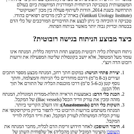
המשמעותית בטכניקה הניתוחית המודרנית המיושמת כיום בעולם
התרחשה בשנת 2014, הודות לשיתוף פעולה בין מכון "ואטיקוטי"
(Vattikuti Urology Institute) בארה"ב לבין מרכזים רפואיים בהודו.
טכניקה זו הוכיחה כי ניתן לבצע את החיבורים המורכבים של כלי הדם
בבטחה ובדיוק גבוה יותר מאשר בניתוח הפתוח.
כיצד מבוצע הניתוח בגישה רובוטית?
ניתוח השתלת כליה רובוטית מבוצע תחת הרדמה כללית. המנתח אינו
עומד מעל המטופל, אלא יושב בקונסולת שליטה המפעילה את זרועות
רובוט הדה וינצ'י.
יצירת פתחי הגישה:
במקום חתך רחב, המנתח מבצע מספר חתכים
זעירים (כ-8 מ"מ) דרכם מוחדרים כלי הניתוח והמצלמה, וחתך
נוסף קטן (כ-5-6 ס"מ) דרכו מוכנסת הכליה של התורם אל תוך
חלל הבטן.
הכנת כלי הדם:
באמצעות הראייה התלת-ממדית המוגדלת, המנתח
מזהה ומכין את עורק ווריד הכסל (Iliac vessels) של המקבל.
השקות כלי הדם (Anastomosis):
זהו השלב הקריטי ביותר.
המנתח משתמש בזרועות הרובוט כדי לתפור בדיוק מיקרוסקופי את
עורק הכליה המושתלת לעורק המקבל, ואת וריד הכליה לוריד
המקבל.
חיבור השופכן:
לאחר חידוש זרימת הדם לכליה, מחבר המנתח את
השופכן
(הצינור המוביל שתן מהכליה) אל שלפוחית השתן של