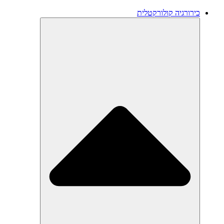
כירורגיה קולורקטלית