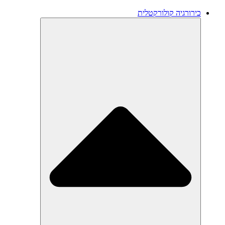
כירורגיה קולורקטלית