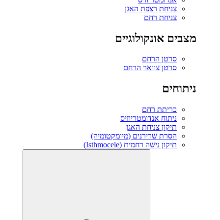
צניחת רצפת האגן
צניחת רחם
מצבים אונקולוגיים
סרטן הרחם
סרטן צוואר הרחם
ניתוחים
כריתת רחם
ניתוח אנדומטריוזיס
תיקון צניחת האגן
הסרת שרירנים (מיומקטומיה)
תיקון נישה רחמית (Isthmocele)