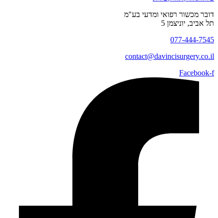
דובר מכשור רפואי ומדעי בע"מ
תל אביב, יוניצמן 5
077-444-7545
contact@
davincisurgery.co.il
Facebook-f