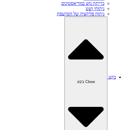
כריתת גוש במדיאסטינום
ניתוחי ושט
ניתוח פליקציה של הסרעפת
בקע
Close בקע