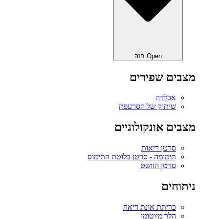
Open חזה
מצבים שפירים
אכלזיה
שיתוק של הסרעפת
מצבים אונקולוגיים
סרטן ריאות
תימומה - סרטן בלוטת התימוס
סרטן הוושט
ניתוחים
כריתת אונת ריאה‎
הלר מיוטומי