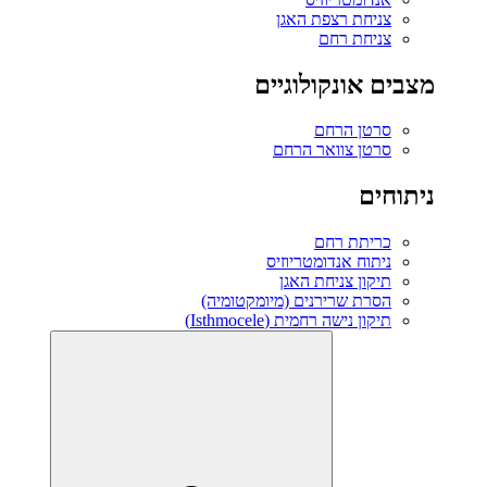
צניחת רצפת האגן
צניחת רחם
מצבים אונקולוגיים
סרטן הרחם
סרטן צוואר הרחם
ניתוחים
כריתת רחם
ניתוח אנדומטריוזיס
תיקון צניחת האגן
הסרת שרירנים (מיומקטומיה)
תיקון נישה רחמית (Isthmocele)