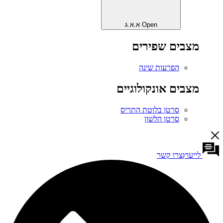
Open א.א.ג
מצבים שפירים
הפרעות שינה
מצבים אונקולוגיים
סרטן בלוטת התריס
סרטן הלשון
לייעוץ
צרו קשר