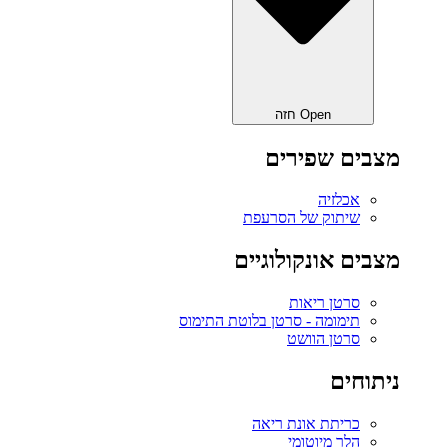
Open חזה
מצבים שפירים
אכלזיה
שיתוק של הסרעפת
מצבים אונקולוגיים
סרטן ריאות
תימומה - סרטן בלוטת התימוס
סרטן הוושט
ניתוחים
כריתת אונת ריאה‎
הלר מיוטומי