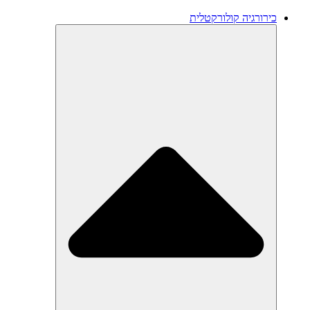
כירורגיה קולורקטלית