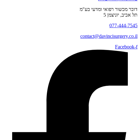
דובר מכשור רפואי ומדעי בע"מ
תל אביב, יוניצמן 5
077-444-7545
contact@
davincisurgery.co.il
Facebook-f