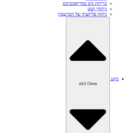
כריתת גוש במדיאסטינום
ניתוחי ושט
ניתוח פליקציה של הסרעפת
בקע
Close בקע