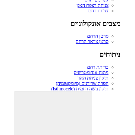
צניחת רצפת האגן
צניחת רחם
מצבים אונקולוגיים
סרטן הרחם
סרטן צוואר הרחם
ניתוחים
כריתת רחם
ניתוח אנדומטריוזיס
תיקון צניחת האגן
הסרת שרירנים (מיומקטומיה)
תיקון נישה רחמית (Isthmocele)