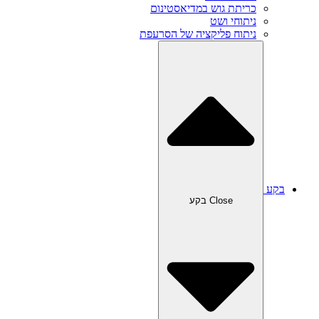
כריתת גוש במדיאסטינום
ניתוחי ושט
ניתוח פליקציה של הסרעפת
בקע
Close בקע