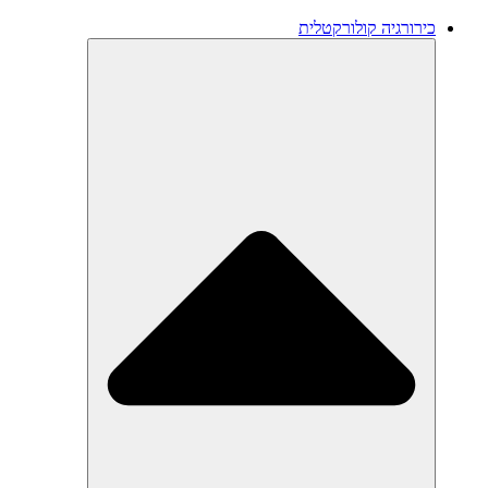
כירורגיה קולורקטלית