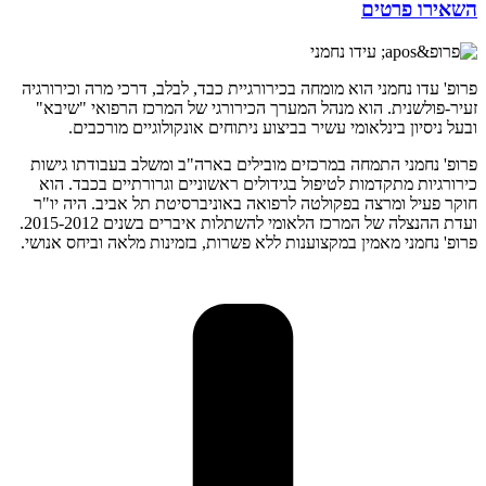
השאירו פרטים
פרופ' עדו נחמני הוא מומחה בכירורגיית כבד, לבלב, דרכי מרה וכירורגיה
זעיר-פולשנית. הוא מנהל המערך הכירורגי של המרכז הרפואי "שיבא"
ובעל ניסיון בינלאומי עשיר בביצוע ניתוחים אונקולוגיים מורכבים.
פרופ' נחמני התמחה במרכזים מובילים בארה"ב ומשלב בעבודתו גישות
כירורגיות מתקדמות לטיפול בגידולים ראשוניים וגרורתיים בכבד. הוא
חוקר פעיל ומרצה בפקולטה לרפואה באוניברסיטת תל אביב. היה יו"ר
ועדת ההנצלה של המרכז הלאומי להשתלות איברים בשנים 2015-2012.
פרופ' נחמני מאמין במקצוענות ללא פשרות, בזמינות מלאה וביחס אנושי.