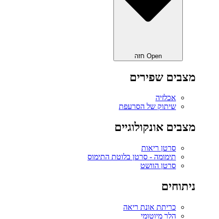
Open חזה
מצבים שפירים
אכלזיה
שיתוק של הסרעפת
מצבים אונקולוגיים
סרטן ריאות
תימומה - סרטן בלוטת התימוס
סרטן הוושט
ניתוחים
כריתת אונת ריאה‎
הלר מיוטומי