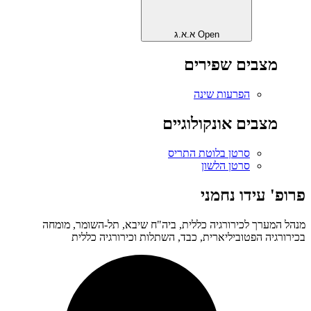
Open א.א.ג
מצבים שפירים
הפרעות שינה
מצבים אונקולוגיים
סרטן בלוטת התריס
סרטן הלשון
פרופ' עידו נחמני
מנהל המערך לכירורגיה כללית, ביה"ח שיבא, תל-השומר, מומחה
בכירורגיה הפטוביליארית, כבד, השתלות וכירורגיה כללית