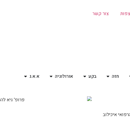
צפות
צור קשר
חזה
בקע
אורולוגיה
א.א.ג
רפואי איכילוב