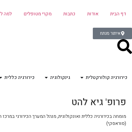
דף הבית
אודות
כתבות
מקרי מטופלים
למה ל
איתור מנתח
כירורגיה קולורקטלית
גינקולוגיה
כירורגיה כללית
פרופ' גיא להט
מומחה בכירורגיה כללית ואונקולוגית, מנהל המערך הכירורגי במרכז ה
(סוראסקי)