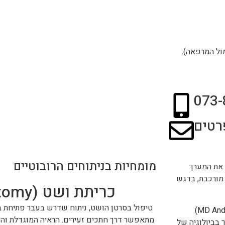
ול המרפאה).
073-
רטים
מומחיות בניתוחים הרובוטיים
 את המערך
 מורכבת, בדגש
כריתת ושט (Esophagectomy)
טיפול בסרטן הושט, ניתוח שדרש בעבר פתיחת בי
פרופ' להט השלים התמחות-על במרכז הסרטן המוביל בעולם (MD Anderson)
מתאפשר דרך חתכים זעירים. הראיה המוגדלת וה
 בביולוגיה של