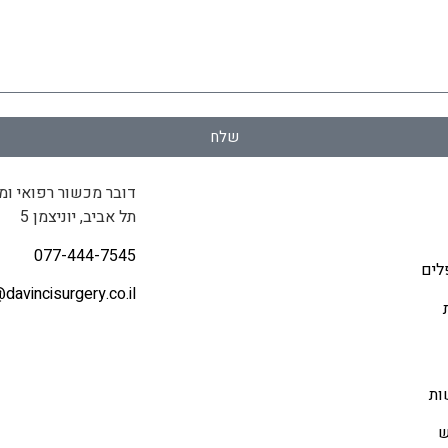
שלח
דובר מכשור רפואי ומ
תל אביב, יוניצמן 5
077-444-7545
לים
@
davincisurgery.co.il
ות
ש