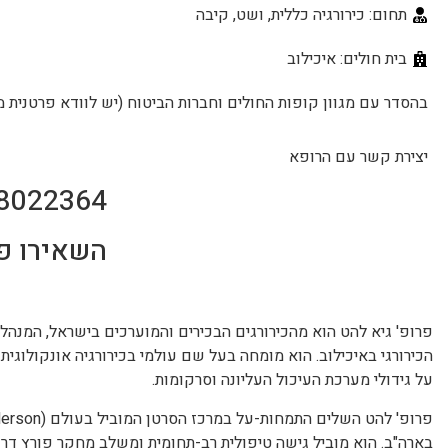
תחום: כירורגיה כללית, ושט, קיבה
בית חולים: איכילוב
בהסדר עם מגוון קופות החולים וחברות הביטוח (יש לוודא פרטנית מ
יצירת קשר עם הרופא
8022364
השאירו פ
פרופ' גיא להט הוא מהכירורגים הבכירים והמוערכים בישראל, המנהל
הכירורגי באיכילוב. הוא מומחה בעל שם עולמי בכירורגיה אונקולוגית
על גידולי מערכת העיכול העליונה וסרקומות.
בארה"ב. הוא מוביל גישה טיפולית רב-תחומית ומשלב מחקר פורץ דרך