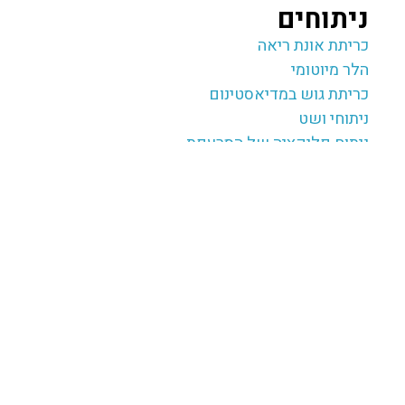
ניתוחים
כריתת אונת ריאה‎
הלר מיוטומי
כריתת גוש במדיאסטינום
ניתוחי ושט
ניתוח פליקציה של הסרעפת
בקע
סוגי בקע
בקע בדופן הבטן
בקע חוזר
בקע טבורי
בקע סרעפתי