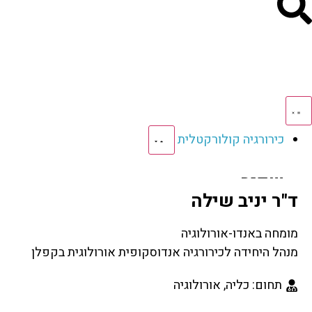
כירורגיה קולורקטלית
שפיר
ד"ר יניב שילה
מחלת קרוהן
קוליטיס כיבית
מומחה באנדו-אורולוגיה
צניחת רקטום
מנהל היחידה לכירורגיה אנדוסקופית אורולוגית בקפלן
דיברטיקוליטיס
תחום: כליה, אורולוגיה
ממאיר