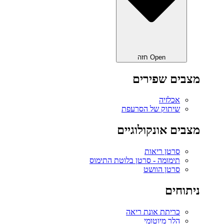
Open חזה
מצבים שפירים
אכלזיה
שיתוק של הסרעפת
מצבים אונקולוגיים
סרטן ריאות
תימומה - סרטן בלוטת התימוס
סרטן הוושט
ניתוחים
כריתת אונת ריאה‎
הלר מיוטומי