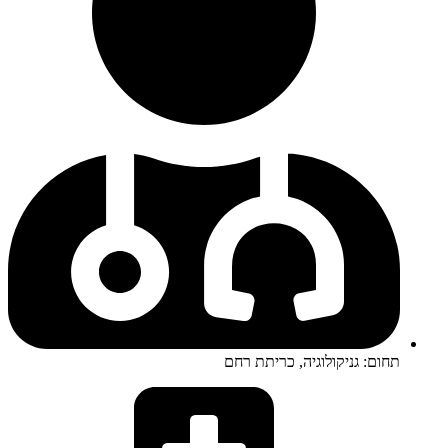
תחום: גניקולוגיה, כריתת רחם