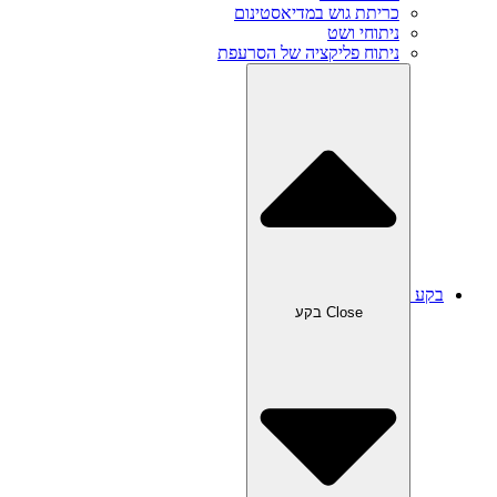
כריתת גוש במדיאסטינום
ניתוחי ושט
ניתוח פליקציה של הסרעפת
בקע
Close בקע