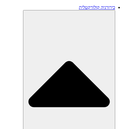
כירורגיה קולורקטלית