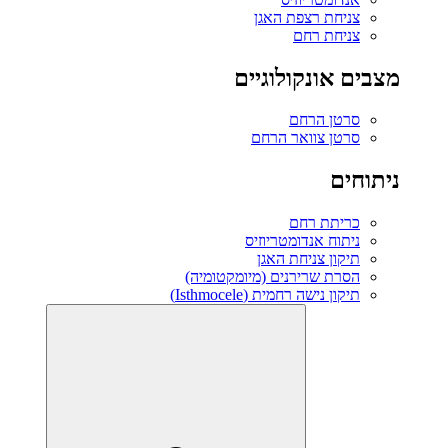
צניחת רצפת האגן
צניחת רחם
מצבים אונקולוגיים
סרטן הרחם
סרטן צוואר הרחם
ניתוחים
כריתת רחם
ניתוח אנדומטריוזיס
תיקון צניחת האגן
הסרת שרירנים (מיומקטומיה)
תיקון נישה רחמית (Isthmocele)