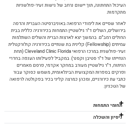
העיכול התחתונה, תוך יישום נרחב של גישות זעיר-פולשניות
מתקדמות.
לאחר שסיים את לימודי הרפואה באוניברסיטה העברית והדסה
בירושלים, השלים ד"ר גילשטיין התמחות בכירורגיה כללית בבית
החולים רמב"ם. בהמשך יצא לארצות הברית והשלים השתלמות
עמיתים (Fellowship) קלינית בת שנתיים בכירורגיה קולורקטלית
זעיר-פולשנית במרכז הרפואי Cleveland Clinic Florida (תחת
הנחייתו של ד"ר סטיבן וקסנר). במקביל לפעילותו הענפה בחדרי
הניתוח, ד"ר גילשטיין מעורב במחקר אקדמי, פרסם מאמרים
ופרקים בספרות המקצועית הבינלאומית, משמש כסוקר עבור
כתבי עת כירורגיים, ומכהן כמרצה קליני בכיר בפקולטה לרפואה
של הטכניון.
תחומי התמחות
ניסיון והשכלה