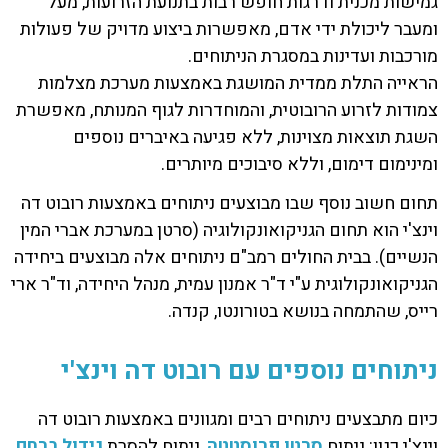
גמישות מכנית ודרגות חופש רבות בתנועת הזרועות, מעל
ומעבר ליכולת ידי אדם, מאפשרות ביצוע מדויק של פעולות
מורכבות ועדינות במסגרת הניתוחים.
הראייה התלת ממדית המושגת באמצעות מערכת מצלמות
צמודות לזרוע הרובוטית, והמוחדרות לגוף המנותח, מאפשרת
השגת תוצאות מצוינות, ללא פגיעה באיברים נוספים
ומינימום דימום, וללא סיבוכים מיותרים.
תחום חשוב נוסף שבו מבוצעים ניתוחים באמצעות רובוט דה
וינצ'י הוא תחום הגניקואונקולוגיה (סרטן במערכת אברי המין
הנשיים). בבית החולים רמב"ם ניתוחים אלה מבוצעים ביחידה
הגניקואונקולוגית ע"י ד"ר אמנון עמית, מנהל היחידה, וד"ר ארי
רייס, שהתמחה בנושא בטורונטו, קנדה.
ניתוחים נוספים עם רובוט דה וינצ'י
כיום מתבצעים ניתוחים רבים ומגוונים באמצעות רובוט דה
וינצ'י כגון: ניתוח
סרטן פרוסטטה
, ניתוח להסרת
גידול ברחם
,