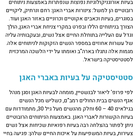
בעיות אורוגניקולוגיות נפוצות שנפתרות באמצעות ניתוחים
רובוטיים הן למשל: צינורות אברי האגן: רחם ונרתיק, ליקויים
בסוגרים, בעיות וכאבים אקוטיים וכרוניים באזור האגן ועוד.
הצורך בניתוחים הללו ובפרט במקרי צניחת אברי האגן, הולך
וגדל עם העלייה בתוחלת החיים אצל נשים, ובעקבותיה עליה
של עשרות אחוזים במספר הנשים הזקוקות לניתוחים אלה.
מגמות אלה נתגלו בארה"ב ואומתו על ידי הלשכה המרכזית
לסטטיסטיקה בישראל.
סטטיסטיקה על בעיות באברי האגן
לפי פרופ' ליאור לבנשטיין, מומחה לבעיות האגן וסגן מנהל
אגף הנשים בבית החולים רמב"ם, כשליש מכל הנשים
בגילאים 40 – 60 וחלק מהנשים מעל גיל 30, מתמודדות עם
בעיות הקשורות לאברי האגן. באמצעות הניתוחים הרובוטיים
ניתן לפתור בהצלחה רבה בעיות רפואיות שכיחות אצל נשים
צעירות, בעיות המשפיעות על איכות החיים שלהן: פגיעה בחיי