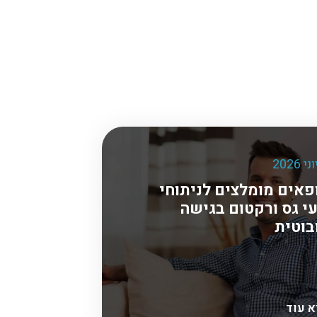
פאים מומלצים לניתוחי
י גס ורקטום בגישה
בוטית
א עוד