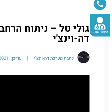
דף הבית
»
כתבות-ישן
»
גולי טל
גולי טל – ניתוח הרחב
איתור מנתח
דה-וינצ'י
כתבת מערכת דה-וינצ'י
עודכן: 07.11.2021 / 11:44