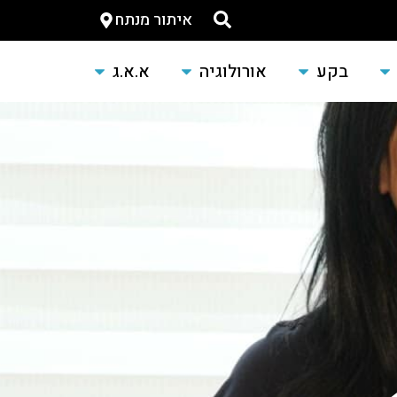
איתור מנתח
בקע
אורולוגיה
א.א.ג