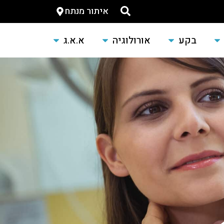
איתור מנתח
בקע
אורולוגיה
א.א.ג