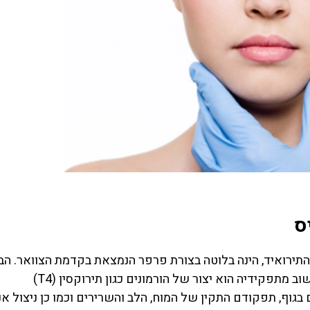
ס
התירואיד, הינה בלוטה בצורת פרפר הנמצאת בקדמת הצוואר. הב
שייכת למערכת האנדוקרינית בגוף האדם וחלק חשוב מתפקידיה הוא יצור של הורמונים כגון תירוקסין (T4)
לוף החומרים בגוף, תפקודם התקין של המוח, הלב והשרירים וכמו כן ניצול א