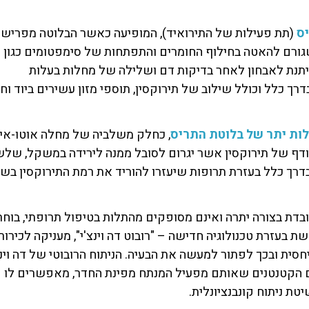
ס
(תת פעילות של התירואיד), המופיעה כאשר הבלוטה מפריש
 שגורם להאטה בחילוף החומרים והתפתחות של סימפטומים כגון
ו ניתנת לאבחון לאחר בדיקות דם ושלילה של מחלות בעלות
רך כלל וכולל שילוב של תירוקסין, תוספי מזון עשירים ביוד וח
לות
יתר של בלוטת התריס
, כחלק משלביה של מחלה אוטו-אימ
ודף של תירוקסין אשר יגרום לסובל ממנה לירידה במשקל, שלש
 בדרך כלל בעזרת תרופות שיעזרו להוריד את רמת התירוקסין בשי
בדת בצורה יתרה ואינם מסופקים מהתלות בטיפול תרופתי, בוחר
 בעזרת טכנולוגיה חדישה – "רובוט דה וינצ'י", מעניקה לכירור
סית ובכך לפתור למעשה את הבעיה. הניתוח הרובוטי של דה וינצ
ים הקטנטנים שאותם מפעיל המנתח מפינת החדר, מאפשרים לו
טת ניתוח קונבנציונלית.