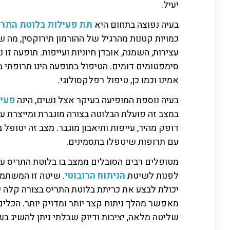
יעיל.
בעיה נפוצה בתחום היא
תת פעילות בלוטת התרי
כמויות קטנות מהרגיל של ההורמון תירוקסין, מה
עצירות, השמנה, אובדן חיוניות ועייפות. תופעה ז
סימפטומים דומים. הטיפול בתופעה הינו תרופתי בד
אמינו וכמו כן, טיפול רפלקסולוגי.
בעיה נוספת המופיעה בעיקר אצל נשים, הינה
פעי
במצב זה פועלת הבלוטה בצורה מוגברת ומייצרת ע
דופק מהיר, עייפות ותיאבון מוגבר. מצב זה יטופל
עם תרופות שיטפלו בתסמינים.
מטופלים רבים הסובלים ממצב בו בלוטת התריס עו
לפנות לשיטת
הניתוח הרובוטי
. שיטה זו המשתמשת
יכולת לבצע את כריתת בלוטת התריס בצורה קלה יח
מאפשר מהלך ניתוח קצר יותר ומדויק יותר. הכל
שליטה מלאה, יציבות ודיוק שבלתי ניתן להשיג בשי