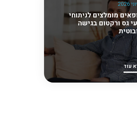
פאים מומלצים לניתוחי
י גס ורקטום בגישה
בוטית
א עוד