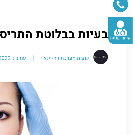
דף הבית
»
כתבות-ישן
בעיות בבלוטת התריס 
איתור מנתח
כתבת מערכת דה-וינצ'י
עודכן: 24.01.2022 / 9:05