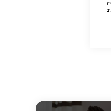
ית
ים