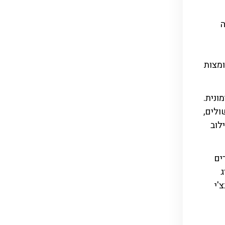
ה
ומצות
ונית.
ולים,
לוב
ים
ג
'י