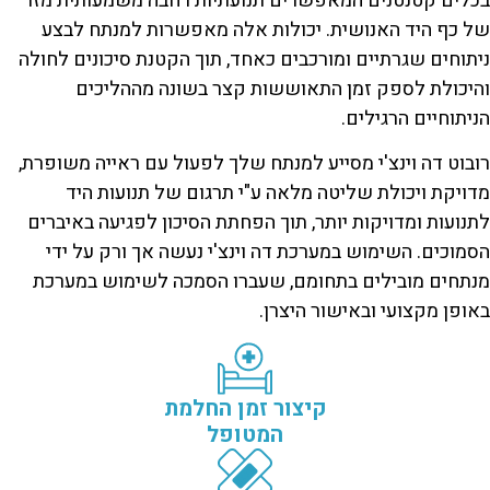
בכלים קטנטנים המאפשרים תנועתיות רחבה משמעותית מזו
של כף היד האנושית. יכולות אלה מאפשרות למנתח לבצע
ניתוחים שגרתיים ומורכבים כאחד, תוך הקטנת סיכונים לחולה
והיכולת לספק זמן התאוששות קצר בשונה מההליכים
הניתוחיים הרגילים.
רובוט דה וינצ'י מסייע למנתח שלך לפעול עם ראייה משופרת,
מדויקת ויכולת שליטה מלאה ע"י תרגום של תנועות היד
לתנועות ומדויקות יותר, תוך הפחתת הסיכון לפגיעה באיברים
הסמוכים. השימוש במערכת דה וינצ'י נעשה אך ורק על ידי
מנתחים מובילים בתחומם, שעברו הסמכה לשימוש במערכת
באופן מקצועי ובאישור היצרן.
קיצור זמן החלמת
המטופל