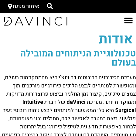
איתור מנתח
אודות
טכנולוגיית הניתוחים המובילה
בעולם
מערכת הכירורגיה הרובוטית דה וינצ'י היא מהמתקדמות בעולם,
ומאפשרת למנתחים לבצע הליכים כירורגיים מורכבים תוך
צמצום סיכונים, קיצור זמן החלמה וביצוע פרוצדורות מדויקות
וממוקדות יותר. מערכת
daVinci
של חברת
Intuitive
Surgical
היא כלי המאפשר למנתחים לבצע ניתוח רובוטי זעיר
פולשני. וזאת במטרה לאפשר לכם, החולים ובני משפחותם,
לבחור באפשרות חדשנית לטיפול כירורגי בעל יתרונות
משמעותיים, העומדת לרשותכם לצורך טיפול במצבים רפואיים