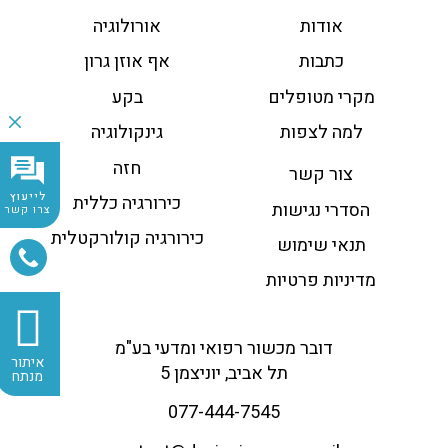
אודות
אורולוגיה
כתבות
אף אוזן גרון
מקרי מטופלים
בקע
למה לצפות
גינקולוגיה
חזה
צור קשר
לייעוץ
כירורגיה כללית
הסדרי נגישות
צרו קשר
כירורגיה קולורקטלית
תנאי שימוש
מדיניות פרטיות
דובר מכשור רפואי ומדעי בע"מ
איתור
תל אביב, יוניצמן 5
מנתח
077-444-7545