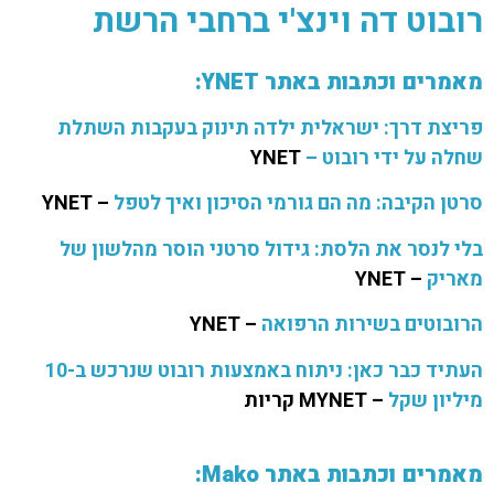
רובוט דה וינצ'י ברחבי הרשת
מאמרים וכתבות באתר YNET:
פריצת דרך: ישראלית ילדה תינוק בעקבות השתלת
שחלה על ידי רובוט​ –
YNET
סרטן הקיבה: מה הם גורמי הסיכון ואיך לטפל
– YNET
בלי לנסר את הלסת: גידול סרטני הוסר מהלשון של
מאריק
– YNET
הרובוטים בשירות הרפואה
– YNET
העתיד כבר כאן: ניתוח באמצעות רובוט שנרכש ב-10
מיליון שקל
– MYNET קריות
מאמרים וכתבות באתר Mako: