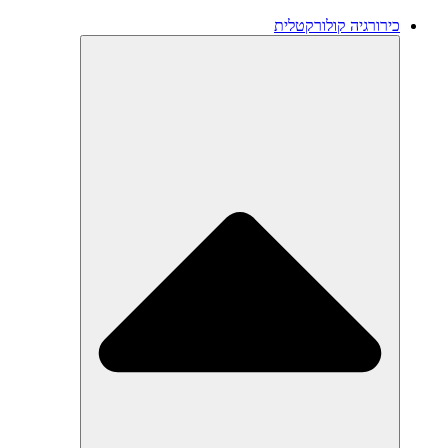
כירורגיה קולורקטלית