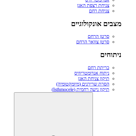
צניחת רצפת האגן
צניחת רחם
מצבים אונקולוגיים
סרטן הרחם
סרטן צוואר הרחם
ניתוחים
כריתת רחם
ניתוח אנדומטריוזיס
תיקון צניחת האגן
הסרת שרירנים (מיומקטומיה)
תיקון נישה רחמית (Isthmocele)