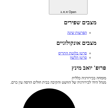
Open א.א.ג
מצבים שפירים
הפרעות שינה
מצבים אונקולוגיים
סרטן בלוטת התריס
סרטן הלשון
פרופ' יואב מינץ
מומחה בכירורגיה כללית
מנהל היח' לכירורגיה של הוושט והקיבה בבית חולים הדסה עין כרם.