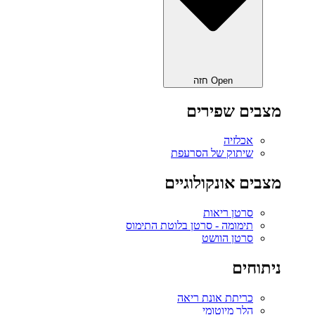
Open חזה
מצבים שפירים
אכלזיה
שיתוק של הסרעפת
מצבים אונקולוגיים
סרטן ריאות
תימומה - סרטן בלוטת התימוס
סרטן הוושט
ניתוחים
כריתת אונת ריאה‎
הלר מיוטומי