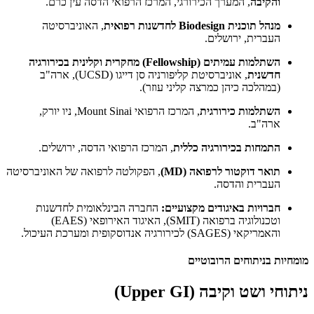
והקיבה
, המערך הכירורגי, המרכז הרפואי הדסה עין כרם.
מנהל תוכנית Biodesign לחדשנות רפואית
, האוניברסיטה
העברית, ירושלים.
השתלמות עמיתים (Fellowship) מחקרית וקלינית בכירורגיה
חדשנית
, אוניברסיטת קליפורניה סן דייגו (UCSD), ארה"ב
(במהלכה כיהן כמרצה קליני עוזר).
השתלמות כירורגית
, המרכז הרפואי Mount Sinai, ניו יורק,
ארה"ב.
התמחות בכירורגיה כללית
, המרכז הרפואי הדסה, ירושלים.
תואר דוקטור לרפואה (MD)
, הפקולטה לרפואה של האוניברסיטה
העברית והדסה.
חברויות באיגודים מקצועיים:
החברה הבינלאומית לחדשנות
וטכנולוגיה ברפואה (SMIT), האיגוד האירופאי (EAES)
והאמריקאי (SAGES) לכירורגיה אנדוסקופית ומערכת העיכול.
מומחיות בניתוחים הרובוטיים
ניתוחי ושט וקיבה (Upper GI)