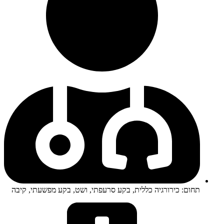
תחום: כירורגיה כללית, בקע סרעפתי, ושט, בקע מפשעתי, קיבה