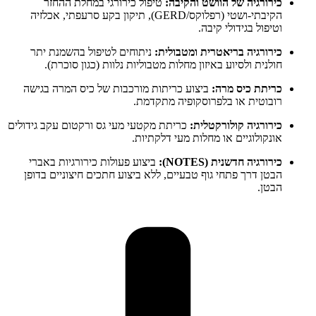
כירורגיה של הוושט והקיבה:
טיפול כירורגי במחלת ההחזר
הקיבתי-ושטי (רפלוקס/GERD), תיקון בקע סרעפתי, אכלזיה
וטיפול בגידולי קיבה.
כירורגיה בריאטרית ומטבולית:
ניתוחים לטיפול בהשמנת יתר
חולנית ולסיוע באיזון מחלות מטבוליות נלוות (כגון סוכרת).
כריתת כיס מרה:
ביצוע כריתות מורכבות של כיס המרה בגישה
רובוטית או בלפרוסקופיה מתקדמת.
כירורגיה קולורקטלית:
כריתת מקטעי מעי גס ורקטום עקב גידולים
אונקולוגיים או מחלות מעי דלקתיות.
כירורגיה חדשנית (NOTES):
ביצוע פעולות כירורגיות באברי
הבטן דרך פתחי גוף טבעיים, ללא ביצוע חתכים חיצוניים בדופן
הבטן.