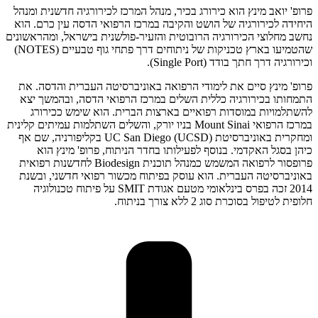
פרופ' יואב מינץ הוא כירורג בכיר, מנהל המרכז לכירורגיה חדשנית ומנהל
היחידה לכירורגיה של הושט והקיבה במרכז הרפואי הדסה עין כרם. הוא
נחשב מחלוצי הכירורגיה הרובוטית והזעיר-פולשנית בישראל, ומהראשונים
שהטמיעו בארץ טכניקות של ניתוחים דרך פתחי גוף טבעיים (NOTES)
וכירורגיה דרך חתך בודד (Single Port).
פרופ' מינץ סיים את לימודי הרפואה באוניברסיטה העברית והדסה. את
התמחותו בכירורגיה כללית השלים במרכז הרפואי הדסה, ובהמשך יצא
להשתלמויות במוסדות רפואיים בארצות הברית. הוא שימש ככירורג
במרכז הרפואי Mount Sinai בניו יורק, והשלים השתלמות עמיתים קלינית
ומחקרית באוניברסיטת UC San Diego (UCSD) בקליפורניה, שם אף
כיהן בסגל האקדמי. בנוסף לפעילותו בחדר הניתוח, פרופ' מינץ הוא
פרופסור לרפואה המשמש כמנהל תוכנית Biodesign לחדשנות רפואית
באוניברסיטה העברית. הוא עוסק בפיתוח מכשור רפואי חדשני, ובשנת
2014 זכה בפרס בינלאומי מטעם אגודת SMIT על פיתוח טכנולוגיה
חלופית לטיפול בסוכרת סוג 2 ללא צורך בניתוח.