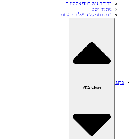
כריתת גוש במדיאסטינום
ניתוחי ושט
ניתוח פליקציה של הסרעפת
בקע
Close בקע