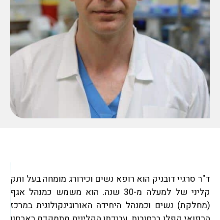
ד"ר סרגיי דובניק הוא רופא נשים וכירורג מומחה בעל ותק
קליני של למעלה מ-30 שנה. הוא משמש כמנהל אגף
(מחלקת) נשים וכמנהל היחידה האורוגינקולוגית במרכז
הרפואי קפלן ברחובות. עבודתו הקלינית מתמקדת באבחון