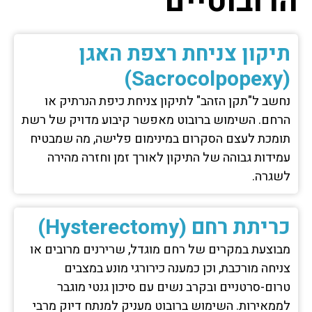
הרובוטיים
תיקון צניחת רצפת האגן
(Sacrocolpopexy)
נחשב ל"תקן הזהב" לתיקון צניחת כיפת הנרתיק או
הרחם. השימוש ברובוט מאפשר קיבוע מדויק של רשת
תומכת לעצם הסקרום במינימום פלישה, מה שמבטיח
עמידות גבוהה של התיקון לאורך זמן וחזרה מהירה
לשגרה.
כריתת רחם (Hysterectomy)
מבוצעת במקרים של רחם מוגדל, שרירנים מרובים או
צניחה מורכבת, וכן כמענה כירורגי מונע במצבים
טרום-סרטניים ובקרב נשים עם סיכון גנטי מוגבר
לממאירות. השימוש ברובוט מעניק למנתח דיוק מרבי