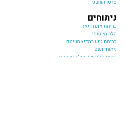
סרטן הוושט
ניתוחים
כריתת אונת ריאה‎
הלר מיוטומי
כריתת גוש במדיאסטינום
ניתוחי ושט
ניתוח פליקציה של הסרעפת
בקע
סוגי בקע
בקע בדופן הבטן
בקע חוזר
בקע טבורי