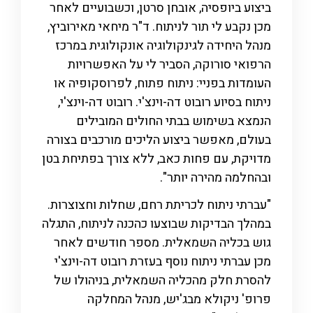
ביצוע ביופסיה, אובחן סרטן, וכשבועיים לאחר
מכן נקבע לי תור לניתוח. ד"ר מיחאי מאירוביץ,
מנהל היחידה לגינקולוגיה אונקולוגית במרכז
הרפואי סורוקה, הסביר לי על האפשרויות
העומדות בפניי: ניתוח פתוח, לפרוסקופיה או
ניתוח בסיוע רובוט דה-וינצ'י. רובוט דה-וינצ'י,
הנמצא בשימוש בבתי החולים המובילים
בעולם, מאפשר ביצוע הליכים מורכבים בצורה
מדויקת, עם פחות כאב, ללא צורך בפתיחת בטן
ובהחלמה מהירה יותר".
"עברתי ניתוח לכריתת רחם, שחלות וחצוצרות.
במהלך הבדיקות שבוצעו כהכנה לניתוח, התגלה
גוש בכליה השמאלית. מספר חודשים לאחר
מכן עברתי ניתוח נוסף בעזרת רובוט דה-וינצ'י
להסרת חלק מהכליה השמאלית, בניהולו של
פרופ' ניקולא מבג'יש, מנהל המחלקה