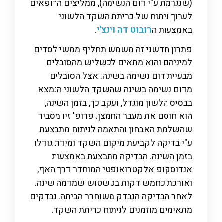
(שנגרמת ע"י דום הנשימה), ממליצים הרופאים
לערוך ניתוח של כריתת השקד הלשוני
באמצעות ה
רובוט דה וינצ'י
.
פתרון חדשני זה משמש תחליף ממשי לסדים
למיניהם והוא מתאים לכשליש מהסובלים
מבעיית דום נשימה בשינה. אצל הסובלים
מדום נשימה בשינה שהשקד הלשוני הנמצא
בבסיס הלשון מוגדל, ועקב כך, בזמן השינה,
הוא חוסם את מעבר החמצן. פרופ' זיו מסביר
שהשלמת האבחון והתאמה לניתוח מתבצעת
ע"י בדיקה לקביעת מיקום השקד ומידת גודלו
בזמן השינה. הבדיקה מתבצעת באמצעות
אנדוסקופ אלקטרואופטי המוחדר דרך האף,
ואורכת כחמש דקות בטשטוש שמדמה שינה.
לאחר הבדיקה הנבדק משוחרר הביתה. נבדקים
מתאימים מוזמנים לניתוח כריתת השקד.