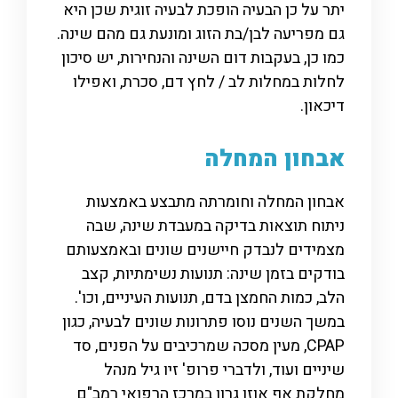
יתר על כן הבעיה הופכת לבעיה זוגית שכן היא
גם מפריעה לבן/בת הזוג ומונעת גם מהם שינה.
כמו כן, בעקבות דום השינה והנחירות, יש סיכון
לחלות במחלות לב / לחץ דם, סכרת, ואפילו
דיכאון.
אבחון המחלה
אבחון המחלה וחומרתה מתבצע באמצעות
ניתוח תוצאות בדיקה במעבדת שינה, שבה
מצמידים לנבדק חיישנים שונים ובאמצעותם
בודקים בזמן שינה: תנועות נשימתיות, קצב
הלב, כמות החמצן בדם, תנועות העיניים, וכו'.
במשך השנים נוסו פתרונות שונים לבעיה, כגון
CPAP, מעין מסכה שמרכיבים על הפנים, סד
שיניים ועוד, ולדברי פרופ' זיו גיל מנהל
מחלקת
אף אוזן גרון
במרכז הרפואי רמב"ם