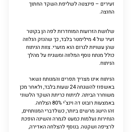
זעירים – פינצטה לשליפת השקד החתוך
החוצה.
שלושת הזרועות המוחדרות לפה הן בקוטר
זעיר של 4 מילימטר בלבד, כך שהנזק הנלווה
שהן עשויות לגרום הוא מזערי. צוות הניתוח
כולל מנתח נוסף המלווה ומשגיח על מהלך
הניתוח.
הניתוח אינו מצריך תפרים והמנותח נשאר
באשפוז להשגחה 24 שעות בלבד, ולאחר מכן
משוחרר הביתה. לניתוח כריתת השקד הלשוני
באמצעות רובוט דה וינצ'י 80% הצלחה.
זהו הישג מרשים ביותר, כשלדברי המנותחים,
הנחירות נעלמות כמעט לגמרה והשינה הופכת
לרציפה ושקטה. בנוסף להצלחה האדירה,