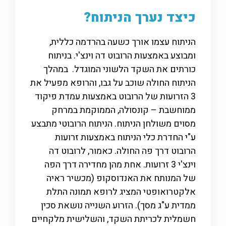
כיצד נערך הניתוח?
הניתוח עצמו אורך כשעה בהרדמה כללית,
ומבוצע באמצעות הרובוט דה וינצ'י. בניתוח
כורתים את השקד הלשוני המוגדל. במהלך
הניתוח החולה שוכב על גבו, והרופא מפעיל את
3 הזרועות של הרובוט באמצעות עמדת פיקוד
ממוחשבת – קונסולה, הממוקמת במרחק
מסוים משולחן הניתוח. הניתוח הרובוטי מתבצע
ע"י החדרת כלי הניתוח באמצעות זרועות
הרובוט דרך פה החולה. כאמור, לרובוט דה
וינצ'י 3 זרועות. אחת מהן מחדירה דרך הפה
של המנותח את האנדוסקופ (מכשיר ראיה
אלקטרואופטי המציג לרופא תמונה התלת
ממדית ע"ג מסך). הזרוע השנייה נושאת סכין
חשמלית לכריתת השקד, והשלישית מלקחיים