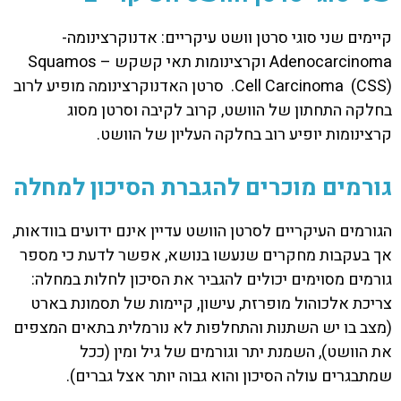
קיימים שני סוגי סרטן וושט עיקריים: אדנוקרצינומה-
Adenocarcinoma וקרצינומות תאי קשקש – Squamos
Cell Carcinoma (CSS). סרטן האדנוקרצינומה מופיע לרוב
בחלקה התחתון של הוושט, קרוב לקיבה וסרטן מסוג
קרצינומות יופיע רוב בחלקה העליון של הוושט.
גורמים מוכרים להגברת הסיכון למחלה
הגורמים העיקריים לסרטן הוושט עדיין אינם ידועים בוודאות,
אך בעקבות מחקרים שנעשו בנושא, אפשר לדעת כי מספר
גורמים מסוימים יכולים להגביר את הסיכון לחלות במחלה:
צריכת אלכוהול מופרזת, עישון, קיימות של תסמונת בארט
(מצב בו יש השתנות והתחלפות לא נורמלית בתאים המצפים
את הוושט), השמנת יתר וגורמים של גיל ומין (ככל
שמתבגרים עולה הסיכון והוא גבוה יותר אצל גברים).