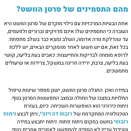
מהם התסמינים של סרטן הוושט?
אחת הבעיות המרכזיות עם גילוי מוקדם של סרטן הוושט היא
העובדה כי התסמינים שלו אינם מדויקים וברורים ולפעמים,
עד שנדלקת נורה אדומה, השלב נמצא כבר בשלב מתפתח.
בכל זאת, אם יש חשש לאחד מהמקרים הבאים, יש ללכת
לרופא מומחה לבדיקות והתייעצות: כאבים בעת בליעה, קושי
בעת בליעה, צרבת, ירידה חריגה במשקל, צרידות או שיעולים
מתמשכים.
במידה ואכן התגלה סרטן הוושט, ישנן מספר שיטות טיפול
התלויות במצבו של החולה ובמצב התפשטות הסרטן בגוף.
ניתוח כירורגי הוא האפשרות השכיחה. כיום, בעזרת
הטכנולוגיה המתקדמת של
רובוט דה וינצ'י
, ניתן לבצע
ניתוח
רובוטי
בוושט במקום ניתוח פתוח. ניתוח יתבצע במידה
והגידול עדיין לא הספיק להתפשט לאזורים אחרים בגוף.