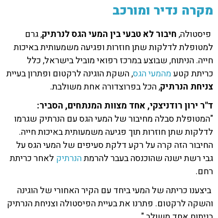
מקרה נדיר ומורכב
פיסטולה,
חיבור לא טבעי בין המעי הגס לנרתיק
, גרם
למטופלת לדלקות שתן חוזרות ופגיעה משמעותית באיכות
חייה. הניתוח, שבוצע במרכז רפואי מוביל בישראל, כלל
כריתת קטע
מהמעי הגס
, השקת הוגינה לרקטום ופתרון בעיית
צניחת הנרתיק
, הכל בפרוצדורה אחת משולבת.
ד"ר ירון רודניצקי, אחד מצוות המנתחים, הסביר:
"המטופלת סבלה מחיבור של המעי הגס עם הנרתיק שגרמו
לדלקות שתן חוזרות תוך פגיעה משמעותית באיכות חייה.
החיבור הזה קרה על רקע דלקת סעיפים של המעי הגס על
גבי רשת ישנה שהוכנסה בעבר להרמת
הנרתיק
לאחר כריתת
רחם.
ביצענו כריתה של המעי ביחד עם הקיר האחורי של הוגינה
והשקה לרקטום. פתרנו את בעיית הפיסטולה וצניחת הנרתיק
בניתוח אחד משולב."