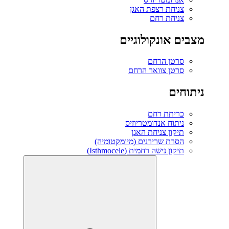
צניחת רצפת האגן
צניחת רחם
מצבים אונקולוגיים
סרטן הרחם
סרטן צוואר הרחם
ניתוחים
כריתת רחם
ניתוח אנדומטריוזיס
תיקון צניחת האגן
הסרת שרירנים (מיומקטומיה)
תיקון נישה רחמית (Isthmocele)