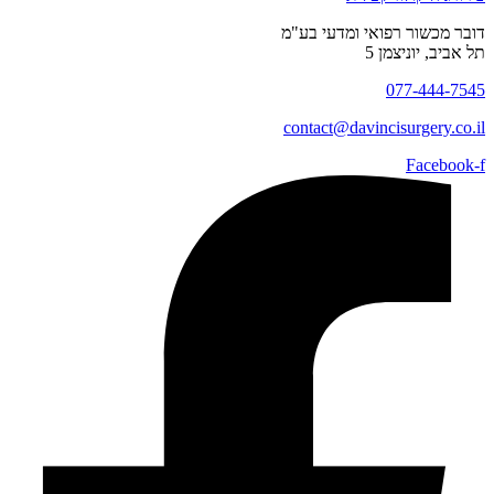
דובר מכשור רפואי ומדעי בע"מ
תל אביב, יוניצמן 5
077-444-7545
contact@
davincisurgery.co.il
Facebook-f