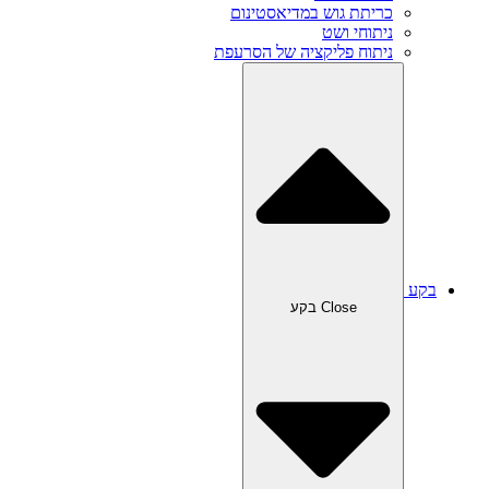
כריתת גוש במדיאסטינום
ניתוחי ושט
ניתוח פליקציה של הסרעפת
בקע
Close בקע