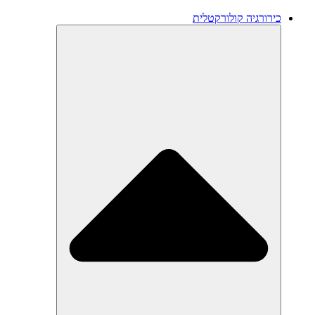
כירורגיה קולורקטלית