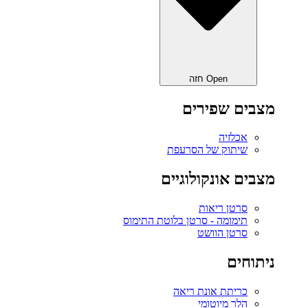
Open חזה
מצבים שפירים
אכלזיה
שיתוק של הסרעפת
מצבים אונקולוגיים
סרטן ריאות
תימומה - סרטן בלוטת התימוס
סרטן הוושט
ניתוחים
כריתת אונת ריאה‎
הלר מיוטומי