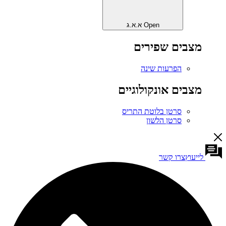
Open א.א.ג
מצבים שפירים
הפרעות שינה
מצבים אונקולוגיים
סרטן בלוטת התריס
סרטן הלשון
לייעוץ
צרו קשר