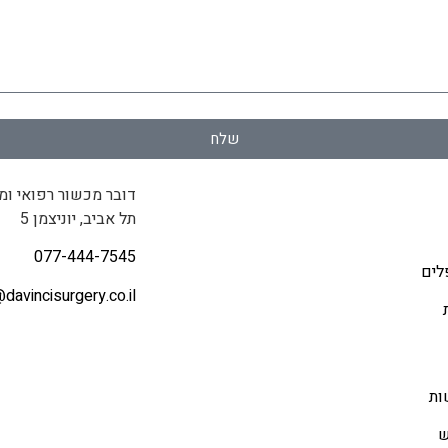
שלח
דובר מכשור רפואי ומ
תל אביב, יוניצמן 5
077-444-7545
לים
@
davincisurgery.co.il
ות
ש