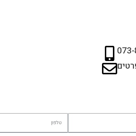
073-
רטים