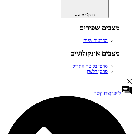
Open א.א.ג
מצבים שפירים
הפרעות שינה
מצבים אונקולוגיים
סרטן בלוטת התריס
סרטן הלשון
לייעוץ
צרו קשר