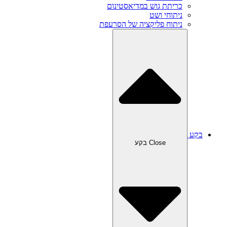
כריתת גוש במדיאסטינום
ניתוחי ושט
ניתוח פליקציה של הסרעפת
בקע
Close בקע