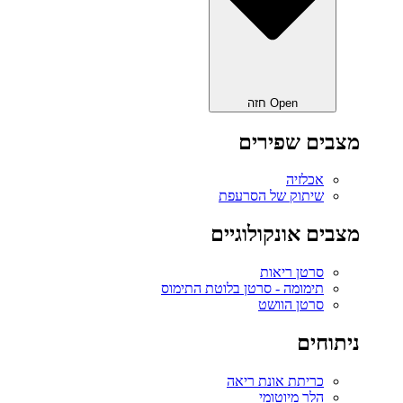
Open חזה
מצבים שפירים
אכלזיה
שיתוק של הסרעפת
מצבים אונקולוגיים
סרטן ריאות
תימומה - סרטן בלוטת התימוס
סרטן הוושט
ניתוחים
כריתת אונת ריאה‎
הלר מיוטומי