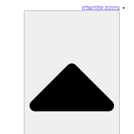
כירורגיה קולורקטלית