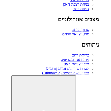
צניחת רצפת האגן
צניחת רחם
מצבים אונקולוגיים
סרטן הרחם
סרטן צוואר הרחם
ניתוחים
כריתת רחם
ניתוח אנדומטריוזיס
תיקון צניחת האגן
הסרת שרירנים (מיומקטומיה)
תיקון נישה רחמית (Isthmocele)