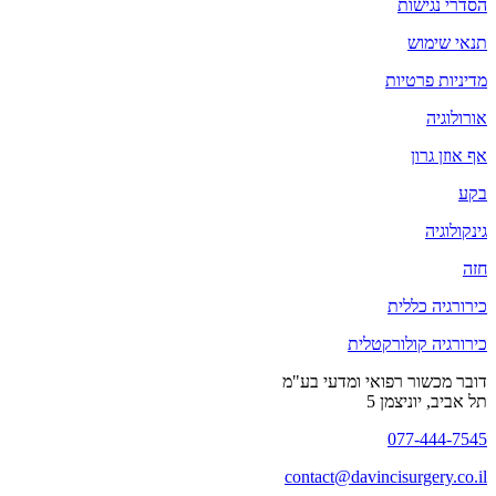
הסדרי נגישות
תנאי שימוש
מדיניות פרטיות
אורולוגיה
אף אוזן גרון
בקע
גינקולוגיה
חזה
כירורגיה כללית
כירורגיה קולורקטלית
דובר מכשור רפואי ומדעי בע"מ
תל אביב, יוניצמן 5
077-444-7545
contact@
davincisurgery.co.il