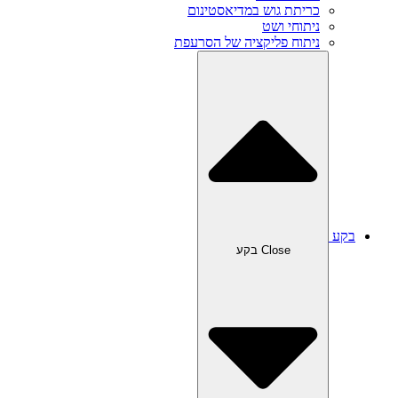
כריתת גוש במדיאסטינום
ניתוחי ושט
ניתוח פליקציה של הסרעפת
בקע
Close בקע