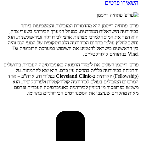
השאירו פרטים
פרופ' פתחיה רייסמן הוא מהדמויות המובילות והמשפיעות ביותר
בכירורגיה הישראלית המודרנית. כמנהל המערך הכירורגי בשערי צדק,
הוא הפך את המוסד למרכז מצוינות ארצי לכירורגיה זעיר-פולשנית. הוא
נחשב לחלוץ עולמי בתחום הכירורגיה הלפרוסקופית של המעי הגס והיה
בין הראשונים בישראל להטמיע את השימוש במערכת הרובוטית Da
Vinci בניתוחים קולורקטליים.
פרופ' רייסמן השלים את לימודי הרפואה באוניברסיטה העברית בירושלים
והתמחה בכירורגיה כללית בהדסה עין כרם. הוא יצא להתמחות-על
(Fellowship) יוקרתית ב-
Cleveland Clinic
בפלורידה, ארה"ב – אחד
המרכזים המובילים בעולם לכירורגיה קולורקטלית ולפרוסקופית. הוא
משמש כפרופסור מן המניין לכירורגיה באוניברסיטה העברית ופרסם
מאות מחקרים שעיצבו את הסטנדרטים הכירורגיים בתחומו.