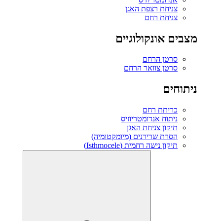
צניחת רצפת האגן
צניחת רחם
מצבים אונקולוגיים
סרטן הרחם
סרטן צוואר הרחם
ניתוחים
כריתת רחם
ניתוח אנדומטריוזיס
תיקון צניחת האגן
הסרת שרירנים (מיומקטומיה)
תיקון נישה רחמית (Isthmocele)