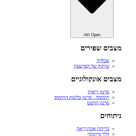
Open חזה
מצבים שפירים
אכלזיה
שיתוק של הסרעפת
מצבים אונקולוגיים
סרטן ריאות
תימומה - סרטן בלוטת התימוס
סרטן הוושט
ניתוחים
כריתת אונת ריאה‎
הלר מיוטומי