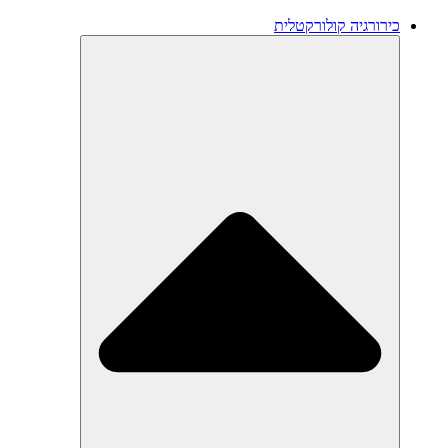
כירורגיה קולורקטלית