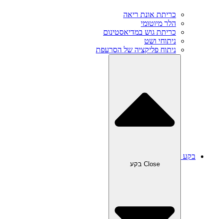
כריתת אונת ריאה‎
הלר מיוטומי
כריתת גוש במדיאסטינום
ניתוחי ושט
ניתוח פליקציה של הסרעפת
בקע
Close בקע