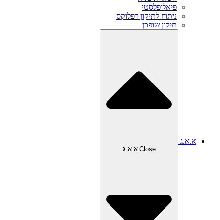
פיאלופלסטי
ניתוח לתיקון רפלוקס
תיקון שופכן
א.א.ג
Close א.א.ג