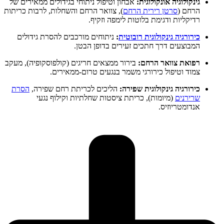
גינקולוגיה אונקולוגית:
אבחון וטיפול ניתוחי בגידולים ממאירים של
הרחם (
סרטן רירית הרחם
), צוואר הרחם והשחלות, לרבות כריתות
רדיקליות ודגימת בלוטות לימפה וזקיף.
כירורגיה גינקולוגית רובוטית
:
ניתוחים מורכבים להסרת גידולים
המבוצעים דרך חתכים זעירים בדופן הבטן.
רפואת צוואר הרחם:
בירור ממצאים חריגים (קולפוסקופיה), מעקב
צמוד וטיפול כירורגי משמר בנגעים טרום-ממאירים.
כירורגיה גינקולוגית שפירה:
הליכים לכריתת רחם שפירה,
הסרת
שרירנים
(מיומות), כריתת ציסטות שחלתיות וקילוף נגעי
אנדומטריוזיס.