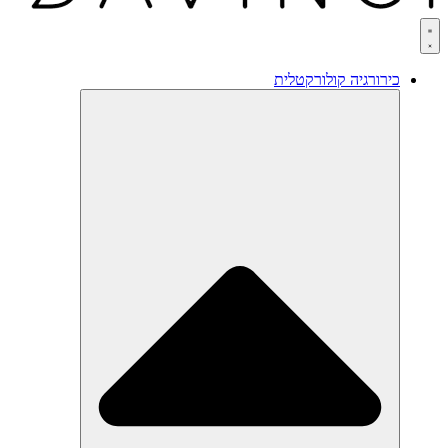
כירורגיה קולורקטלית