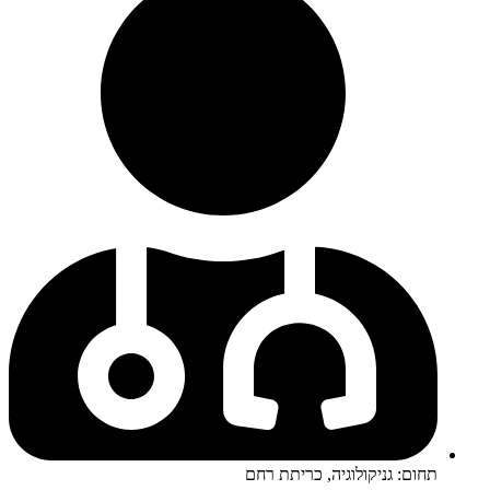
תחום: גניקולוגיה, כריתת רחם