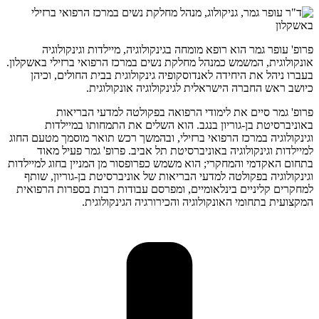
פרופ' עופר גמר הוא רופא מומחה בגינקולוגיה, מיילדות וגינקולוגיה
אונקולוגית, המשמש כמנהל מחלקת נשים במרכז הרפואי ברזילי באשקלון.
בעברו ניהל את היחידה לאנדוסקופיה גינקולוגית בבית החולים, וכיהן
כיושב ראש החברה הישראלית לגינקולוגיה אונקולוגית.
פרופ' גמר סיים את לימודי הרפואה בפקולטה למדעי הבריאות
באוניברסיטת בן-גוריון בנגב. הוא השלים את התמחותו במיילדות
וגינקולוגיה במרכז הרפואי ברזילי, ובהמשך רכש תואר מוסמך מטעם החוג
למיילדות וגינקולוגיה באוניברסיטת תל אביב. פרופ' גמר פעיל מאוד
בתחום האקדמי והמחקרי; הוא משמש כפרופסור מן המניין בחוג למיילדות
וגינקולוגיה בפקולטה למדעי הבריאות של אוניברסיטת בן-גוריון, שותף
למחקרים קליניים בינלאומיים, ומפרסם עבודות רבות בספרות הרפואית
המקצועית בתחומי האונקולוגיה והכירורגיה הגינקולוגית.