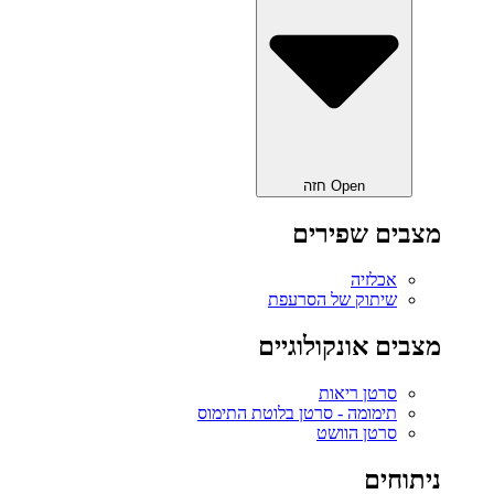
Open חזה
מצבים שפירים
אכלזיה
שיתוק של הסרעפת
מצבים אונקולוגיים
סרטן ריאות
תימומה - סרטן בלוטת התימוס
סרטן הוושט
ניתוחים