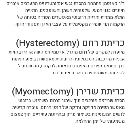
ד"ר קאופמן מתמחה בהסרת נגעי אנדומטריוזיס המערבים איברים
חיוניים כגון המעי, שלפוחית השתן והשופכנים. הראייה
התלת-ממדית והדיוק הרובוטי מאפשרים הפרדה בטוחה של
הרקמות תוך שמירה מקסימלית על עצבי האגן ותפקודי הגוף.
כריתת רחם (Hysterectomy)
מיועדת למקרים של רחם מוגדל, אדנומיוזיס קשה או הידבקויות
אגניות מורכבות. הטכנולוגיה הרובוטית מאפשרת ביצוע הניתוח
דרך פתחים זעירים במינימום טראומה לרקמות, מה שמוביל
להפחתה משמעותית בכאב ובאיבוד דם.
כריתת שרירן (Myomectomy)
הסרת שרירנים מורכבים תוך שימור הרחם. השימוש ברובוט
מאפשר תפירה מדויקת וחזקה של דופן הרחם, עובדה קריטית
לנשים המעוניינות בשימור פריון ובהריונות עתידיים, תוך צמצום
משמעותי של זמן ההחלמה.