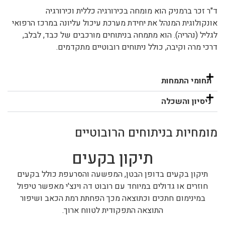
ד"ר זכר ברמניק הוא מומחה בכירורגיה כללית וכירורגיה
אונקולוגית
המנהל את יחידת מערכת עיכול עליונה במרכז הרפואי
לגליל (נהריה). הוא מתמחה בניתוחים מורכבים של כבד, לבלב,
דרכי מרה וקיבה, כולל ניתוחים רובוטיים מתקדמים.
תחומי התמחות
ניסיון והשכלה
מומחיות בניתוחים הרובוטיים
תיקון בקעים
תיקון בקעים בדופן הבטן, המפשעה והסרעפת כולל בקעים
חוזרים או גדולים במיוחד עם רובוט דה וינצ'י מאפשר טיפול
במינימום חתכים וכתוצאה מכך הפחתת רמת הכאב ושיפור
התוצאה התפקודית לטווח ארוך.