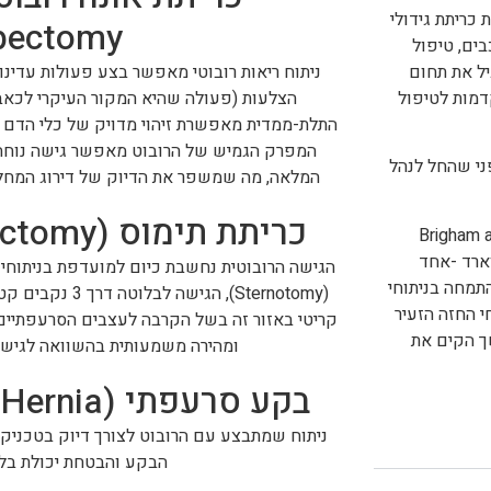
ת כריתת גידולי
bectomy)
בים, טיפול
יל את תחום
ניתוח ריאות רובוטי מאפשר בצע פעולות עדינו
דמות לטיפול
הצלעות (פעולה שהיא המקור העיקרי לכאב
התלת-ממדית מאפשרת זיהוי מדויק של כלי הדם 
המפרק הגמיש של הרובוט מאפשר גישה נוחה 
פני שהחל לנהל
המלאה, מה שמשפר את הדיוק של דירוג המחלה (Staging) ואת סיכויי ההח
כריתת תימוס (Robotic Thymectomy)
יוקרתית ב-Brigham and Women's
ווארד -אחד
הגישה הרובוטית נחשבת כיום למועדפת בניתוחי
תמחה בניתוחי
(Sternotomy), הגי
י החזה הזעיר
קריטי באזור זה בשל הקרבה לעצבים הסרעפתיים
ך הקים את
ומהירה משמעותית בהשוואה לגישה
בקע סרעפתי (Diaphragmatic Hernia)
ניתוח שמתבצע עם הרובוט לצורך דיוק בטכניקת
הבקע והבטחת יכולת בלי