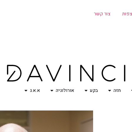
צפות
צור קשר
חזה
בקע
אורולוגיה
א.א.ג