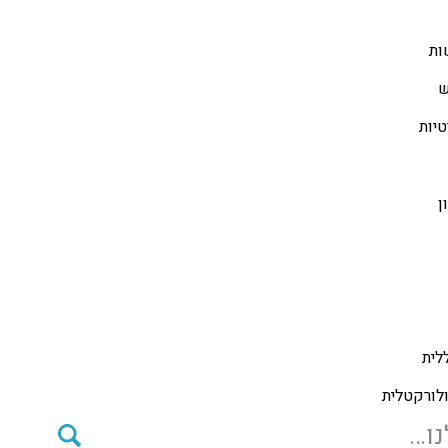
ות
ש
טיות
ן
לית
ולורקטלית