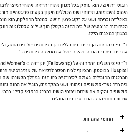
רובוט דה וינצי. הוא עוסק בכל מגוון ניתוחי הריאה, ניתוחי המיצר לרבו
תימוס (תימומות), וניתוחי ושט הכוללים תיקון בקעים סרעפתיים מורכ
באכלזיה וכריתת ושט על רקע סרטן הושט. כמנהל המחלקה, הוא מוב
הכירורגיה הרובוטית של בית החזה בקפלן תוך שילוב טכנולוגיות מתק
במגוון המצבים הללו.
ד"ר פינס מומחה הן בכירורגית כללית והן בכירורגית של בית החזה, ול
את כירורגית בית החזה, ניהל בפועל את מחלקה כירורגית ב'.
ד"ר פינס השלים התמחות-על (Fellowship) 
Hospital בבוסטון, המסונף לבית הספר לרפואה של אוניברסיטת הר
המרכזים המובילים בעולם לכירורגיית בית חזה. במהלך הכשרתו שם ה
בית חזה זעיר-פולשניים וניתוחי ושט מתקדמים, הוביל את תחום ניתוח
פולשניים והקים את שירות ניתוחי הושט במרכז הרפואי קפלן. בהמש
שירות ניתוחי החזה הרובוטי בבית החולים.
תחומי התמחות