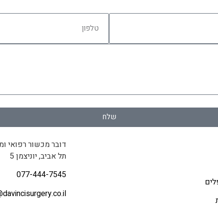
שלח
דובר מכשור רפואי ומ
תל אביב, יוניצמן 5
077-444-7545
לים
@
davincisurgery.co.il