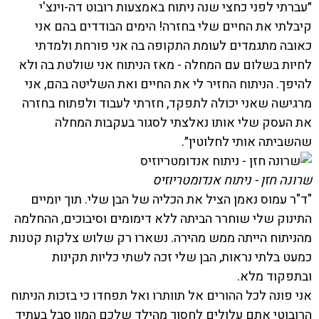
״עברתי לפני כחצי שנה ניתוח באמצעות רובוט דה-וינצ'י
קיבלתי את החיים שלי בחזרה! הימים הבודדים בהם אני
כאובה מתגמדים לעומת התקופה בה אני פורחת ולמדתי
לחיות בשלום עם המחלה - מאז הניתוח אני שולטת בה ולא
להיפך. הניתוח החזיר לי את החיים ואת השליטה בהם, אני
מרגישה שאני יכולה לתפקד, חזרתי לעבוד ולפתוח בחזרה
את העסק שלי אותו נאלצתי לסגור בעקבות המחלה
שהשביתה אותי לחלוטין״.
שרונה חזן - ניתוח אנדומטריוזיס
"ד"ר עמוס נאמן הציל את הכליה של הבן שלי. תוך יומיים
התינוק שלי שוחרר הביתה ללא דימומים וסיבוכים, ההחלמה
מהניתוח הייתה ממש מהירה. נשארו רק שלוש צלקות קטנות
כמעט בלתי נראות, הבן שלי זכה לשתי כליות תקינות
ובתפקוד מלא.
אני פונה לכל ההורים אל תוותרו ואל תפחדו כי בזכות הניתוח
הרובוטי אתם עלולים לחסוך מהילד שלכם המון סבל בעתיד