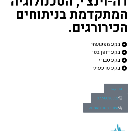
דה-וינצ'י, הטכנולוגיה
המתקדמת בניתוחים
הכירורגים.
בקע מפשעתי
בקע דופן בטן
בקע טבורי
בקע סרעפתי
צרו קשר
077-8036582
איתור מנתח מומחה