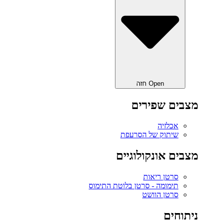
Open חזה
מצבים שפירים
אכלזיה
שיתוק של הסרעפת
מצבים אונקולוגיים
סרטן ריאות
תימומה - סרטן בלוטת התימוס
סרטן הוושט
ניתוחים