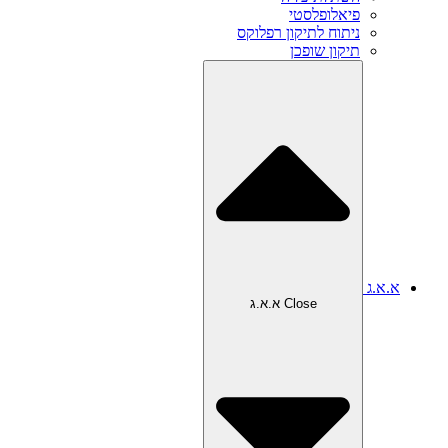
פיאלופלסטי
ניתוח לתיקון רפלוקס
תיקון שופכן
א.א.ג
Close א.א.ג