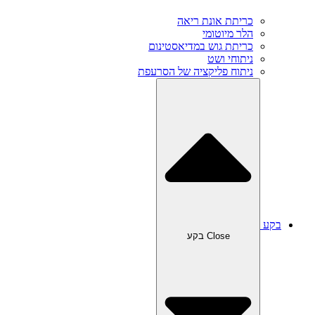
כריתת אונת ריאה‎
הלר מיוטומי
כריתת גוש במדיאסטינום
ניתוחי ושט
ניתוח פליקציה של הסרעפת
בקע
Close בקע