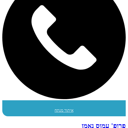
איתור מנתח
פרופ' עמוס נאמן