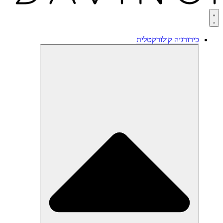
כירורגיה קולורקטלית