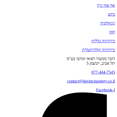
אף אוזן גרון
בקע
גינקולוגיה
חזה
כירורגיה כללית
כירורגיה קולורקטלית
דובר מכשור רפואי ומדעי בע"מ
תל אביב, יוניצמן 5
077-444-7545
contact@
davincisurgery.co.il
Facebook-f