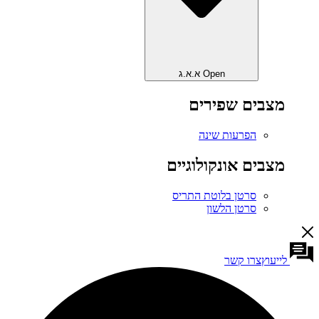
Open א.א.ג
מצבים שפירים
הפרעות שינה
מצבים אונקולוגיים
סרטן בלוטת התריס
סרטן הלשון
לייעוץ
צרו קשר