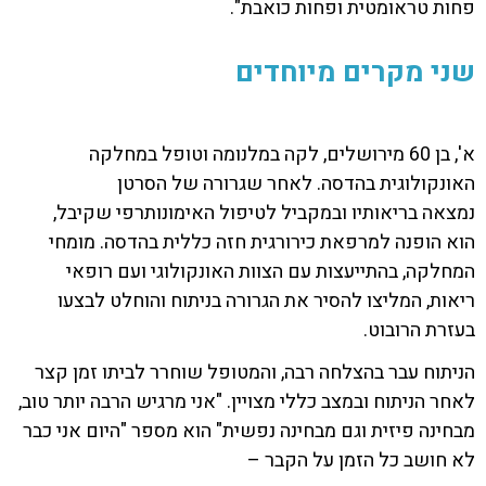
פחות טראומטית ופחות כואבת".
שני מקרים מיוחדים
א', בן 60 מירושלים, לקה
במלנומה
וטופל במחלקה
האונקולוגית בהדסה. לאחר שגרורה של הסרטן
נמצאה בריאותיו ובמקביל לטיפול האימונותרפי שקיבל,
הוא הופנה למרפאת כירורגית חזה כללית בהדסה. מומחי
המחלקה, בהתייעצות עם הצוות האונקולוגי ועם רופאי
ריאות, המליצו להסיר את הגרורה בניתוח והוחלט לבצעו
בעזרת הרובוט.
הניתוח עבר בהצלחה רבה, והמטופל שוחרר לביתו זמן קצר
לאחר הניתוח ובמצב כללי מצויין. "אני מרגיש הרבה יותר טוב,
מבחינה פיזית וגם מבחינה נפשית" הוא מספר "היום אני כבר
לא חושב כל הזמן על הקבר –