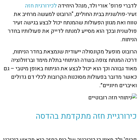
לדברי פרופ' אורי ולד, מנהל היחידה
לכירורגית חזה
זעיר-פולשנית בבית החולים, "הרובוט למעשה מרחיב את
טווח ואת מגוון הפעולות שהמנתח יכול לבצע בגישה זעיר
פולשנית ובכך הוא מסייע למנתח לדייק את פעולותיו בחדר
הניתוח.
הרובוט מופעל מקונסולה ייעודית שנמצאת בחדר הניתוח,
דרכה המנתח צופה בשדה הניתוחי בתלת מימד וברזולוציה
מאוד גבוהה וכך הוא יכול לבצע את הניתוח באופן מיטבי – גם
כאשר מדובר בפעולות מסוכנות הקרובות לכלי דם גדולים
ואיברים חיוניים״.
כירורגיית חזה מתקדמת בהדסה
פרופ' ולד מציין כי כירורגיה של בית החזה היא מקצוע כירורגי