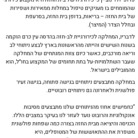
שהמומחים בו מעניקים טיפול במחלות ממאירות ושפירות
של בית החזה – בריאות, בדופן בית החזה, בסרעפת
ובחלל הצדר (המיצר).
לדבריו, המחלקה לכירורגיית לב-חזה בהדסה עין כרם הוקמה
בשנות השישים והייתה מהראשונות בארץ לבצע ניתוחי לב
וריאה מורכבים, כאשר כיום צוות המנתחים של המחלקה
שעבר השתלמויות-על בתת תחומים של המקצוע בחו״ל, הוא
מהמובילים בישראל.
במחלקה מתבצעים ניתוחים בגישה פתוחה, בגישה זעיר
פולשנית ולאחרונה גם ניתוחים רובוטיים.
"כחמישים אחוז מהניתוחים שלנו מתבצעים מסיבות
אונקולוגיות והרובוט נועד לעזור לנו בעיקר במצבים הללו.
הכניסה והיציאה מבית החזה בצורה כמה שפחות פולשנית
משפרת את ההתאוששות של המטופלים, היא