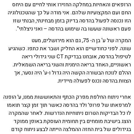
הרופאים והאחיות במחלקה החזירו אותי לחיים עם היחס
החם ועם המקצועיות שלהם. אני מודה על כך שהטכנולוגיה
הזו נכנסה לפעול בהדסה בדיוק בזמן מבחינתי, הבנתי שזו
פעם ראשונה שעשו בה שימוש בהדסה – ואני ניצלתי".
המקרה של ע' בן ה- 75, גם הוא מירושלים, מעט
שונה. לפני כחודשיים הוא החליק ושבר את כתפו. כשהגיע
לטיפול בהדסה, אובחנו בבדיקת CT שני גידולי ריאה
ראשוניים, האחד בריאה הימנית והשני בריאה השמאלית.
ההלם לנוכח הבשורה הקשה היה גדול ו-ע' היה נסער, אך
הצוות בהדסה נכנס לפעולה מיידית.
אחרי ניתוח החלפת מפרק הכתף והתאוששות ממנו, ע׳ הופנה
למרפאתו של פרופ׳ ולד בהדסה כאשר תוך זמן קצר תואמו
לו כל הבדיקות הטרום ניתוחיות הנדרשות. לאחר שהמקרה
הוצג בישיבת מומחים בין תחומית העוסקת באופן ממוקד
בגידולים של בית החזה ההמלצה הייתה לבצע ניתוח קודם